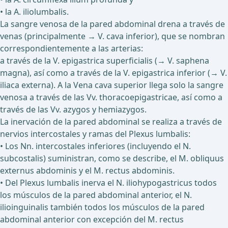
• la A. iliolumbalis.
La sangre venosa de la pared abdominal drena a través de
venas (principalmente → V. cava inferior), que se nombran
correspondientemente a las arterias:
a través de la V. epigastrica superficialis (→ V. saphena
magna), así como a través de la V. epigastrica inferior (→ V.
iliaca externa). A la Vena cava superior llega solo la sangre
venosa a través de las Vv. thoracoepigastricae, así como a
través de las Vv. azygos y hemiazygos.
La inervación de la pared abdominal se realiza a través de
nervios intercostales y ramas del Plexus lumbalis:
• Los Nn. intercostales inferiores (incluyendo el N.
subcostalis) suministran, como se describe, el M. obliquus
externus abdominis y el M. rectus abdominis.
• Del Plexus lumbalis inerva el N. iliohypogastricus todos
los músculos de la pared abdominal anterior, el N.
ilioinguinalis también todos los músculos de la pared
abdominal anterior con excepción del M. rectus