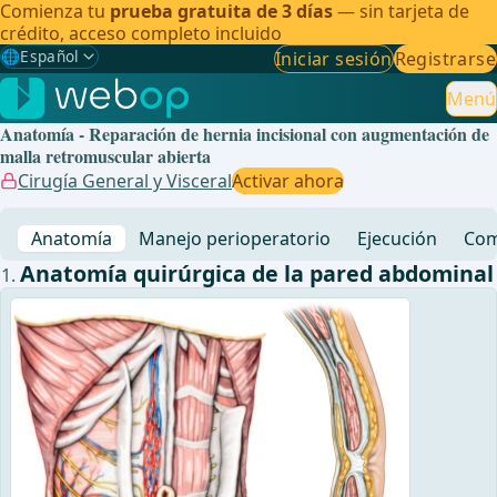
Comienza tu
prueba gratuita de 3 días
— sin tarjeta de
crédito, acceso completo incluido
🌐
Español
Iniciar sesión
Registrarse
Gewählte Sprache: Español
🇩🇪
Alemán
Menú
Anatomía - Reparación de hernia incisional con augmentación de
🇬🇧
Inglés
malla retromuscular abierta
Cirugía General y Visceral
Activar ahora
🇪🇸
Español
✓
Anatomía
Manejo perioperatorio
Ejecución
Com
🇧🇷
Brasileño
Anatomía quirúrgica de la pared abdominal