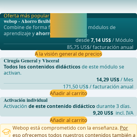
temaQuimioterapia intraperitoneal hipertérmica en el
trata
Oferta más popular
Activar ahora y
webop - Ahorro flexible
seguir
Combine de forma flexible nuestros módulos de
aprendiendo
aprendizaje y
ahorre hasta un 50%
.
directamente.
desde
7,14 US$
/ Módulo
85,75 US$/ facturación anual
A la visión general de precios
Cirugía General y Visceral
Todos los contenidos didácticos
de este módulo se
activan.
14,29 US$
/ Mes
171,50 US$ / facturación anual
Añadir al carrito
Activación individual
Activación
de este contenido didáctico
durante 3 días.
9,20 US$
incl. IVA
Añadir al carrito
Webop está comprometido con la enseñanza.
Por
eso ofrecemos todos nuestros contenidos también a