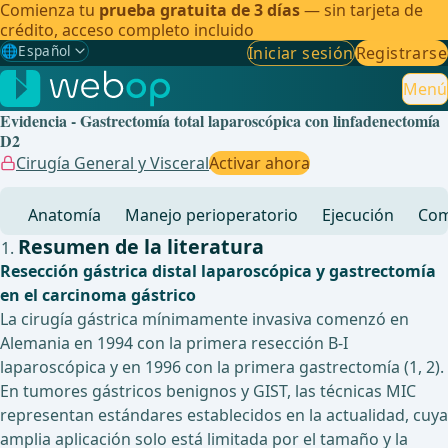
Comienza tu
prueba gratuita de 3 días
— sin tarjeta de
crédito, acceso completo incluido
🌐
Español
Iniciar sesión
Registrarse
Gewählte Sprache: Español
🇩🇪
Alemán
Menú
Evidencia - Gastrectomía total laparoscópica con linfadenectomía
🇬🇧
Inglés
D2
Cirugía General y Visceral
Activar ahora
🇪🇸
Español
✓
Anatomía
Manejo perioperatorio
Ejecución
Com
🇧🇷
Brasileño
Resumen de la literatura
Resección gástrica distal laparoscópica y gastrectomía
en el carcinoma gástrico
La cirugía gástrica mínimamente invasiva comenzó en
Alemania en 1994 con la primera resección B-I
laparoscópica y en 1996 con la primera gastrectomía (1, 2).
En tumores gástricos benignos y GIST, las técnicas MIC
representan estándares establecidos en la actualidad, cuya
amplia aplicación solo está limitada por el tamaño y la