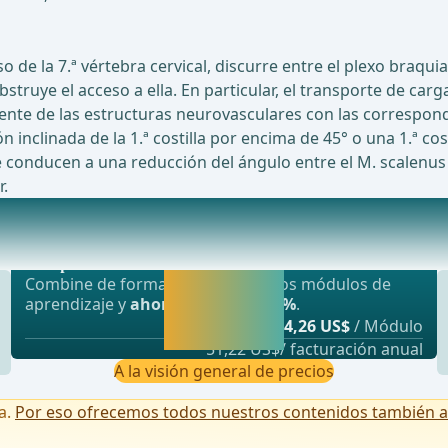
e la 7.ª vértebra cervical, discurre entre el plexo braquial y
bstruye el acceso a ella. En particular, el transporte de ca
nte de las estructuras neurovasculares con las correspond
 inclinada de la 1.ª costilla por encima de 45° o una 1.ª cost
 conducen a una reducción del ángulo entre el M. scalenus ante
.
Oferta más popular
n congénito se sospecha una pérdida de tono de
webop - Ahorro flexible
Activar ahora y
Combine de forma flexible nuestros módulos de
seguir
aprendizaje y
ahorre hasta un 50%
.
aprendiendo
desde
4,26 US$
/ Módulo
directamente.
51,22 US$/ facturación anual
A la visión general de precios
a.
Por eso ofrecemos todos nuestros contenidos también a u