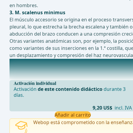
en hombres.
3. M. scalenus minimus
El músculo accesorio se origina en el proceso transverso d
pleural, lo que estrecha la brecha escalena y también o
abducción del brazo conducen a una compresión crecie
Otras variantes anatómicas son, por ejemplo, la posición
como variantes de sus inserciones en la 1.ª costilla, que
un desplazamiento y compresión del haz neurovascular
Causas habituales y adquiridas del TOS
1. Descenso del cinturón escapularEn el TOS de orige
Activación individual
Activación
de este contenido didáctico
durante 3
días.
9,20 US$
incl. IVA
Añadir al carrito
Webop está comprometido con la enseñanz