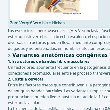
Zum Vergrößern bitte klicken
Las estructuras neurovasculares (A. y V. subclavia, fasc
esternocostovertebral, la brecha escalena, el espacio 
diversas estructuras pueden llevar mediante compresió
delgadas y no entrenadas, en hombres afectan especialm
Variantes anatómicas congénitas
1. Estructuras de bandas fibromusculares
Un factor predisponente frecuente en la patogénesis d
conexiones fibromusculares entre el proceso transverso al
2. Costilla cervical
Entre los factores óseos que contribuyen a la patogéne
de antiguas bandas parciales. Las variantes simples con
pronunciadas pueden llegar hasta la mitad de la 1.ª cos
esternoclavicular.
La frecuencia de las costillas cervicales se estima en 0,