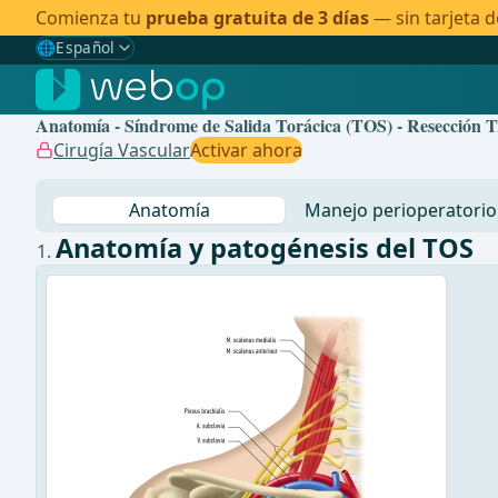
Comienza tu
prueba gratuita de 3 días
— sin tarjeta d
🌐
Español
Gewählte Sprache: Español
🇩🇪
Alemán
Anatomía - Síndrome de Salida Torácica (TOS) - Resección Tr
🇬🇧
Inglés
Cirugía Vascular
Activar ahora
🇪🇸
Español
✓
Anatomía
Manejo perioperatorio
🇧🇷
Brasileño
Anatomía y patogénesis del TOS