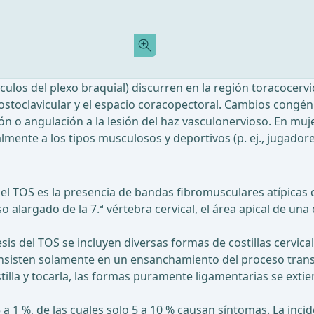
ículos del plexo braquial) discurren en la región toracocerv
costoclavicular y el espacio coracopectoral. Cambios congéni
n o angulación a la lesión del haz vasculonervioso. En muj
ente a los tipos musculosos y deportivos (p. ej., jugadores
el TOS es la presencia de bandas fibromusculares atípicas 
argado de la 7.ª vértebra cervical, el área apical de una costi
sis del TOS se incluyen diversas formas de costillas cervic
sisten solamente en un ensanchamiento del proceso transvers
tilla y tocarla, las formas puramente ligamentarias se extie
5 a 1 %, de las cuales solo 5 a 10 % causan síntomas. La incid