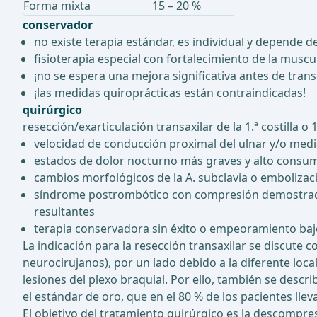
Forma mixta
15 – 20 %
conservador
no existe terapia estándar, es individual y depende d
fisioterapia especial con fortalecimiento de la musc
¡no se espera una mejora significativa antes de trans
¡las medidas quiroprácticas están contraindicadas!
quirúrgico
resección/exarticulación transaxilar de la 1.ª costilla o 1.
velocidad de conducción proximal del ulnar y/o med
estados de dolor nocturno más graves y alto consu
cambios morfológicos de la A. subclavia o embolizaci
síndrome postrombótico con compresión demostrada de
resultantes
terapia conservadora sin éxito o empeoramiento baj
La indicación para la resección transaxilar se discute c
neurocirujanos), por un lado debido a la diferente loc
lesiones del plexo braquial. Por ello, también se descri
el estándar de oro, que en el 80 % de los pacientes ll
El objetivo del tratamiento quirúrgico es la descompre