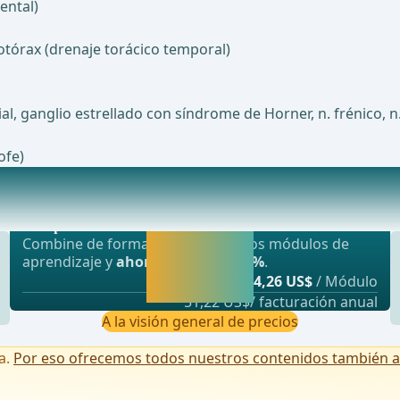
ental)
tórax (drenaje torácico temporal)
al, ganglio estrellado con síndrome de Horner, n. frénico, n
ofe)
Oferta más popular
asplantes, cirugía vascular y cirugía tor
webop - Ahorro flexible
Activar ahora y
Combine de forma flexible nuestros módulos de
seguir
aprendizaje y
ahorre hasta un 50%
.
aprendiendo
desde
4,26 US$
/ Módulo
directamente.
51,22 US$/ facturación anual
A la visión general de precios
a.
Por eso ofrecemos todos nuestros contenidos también a u