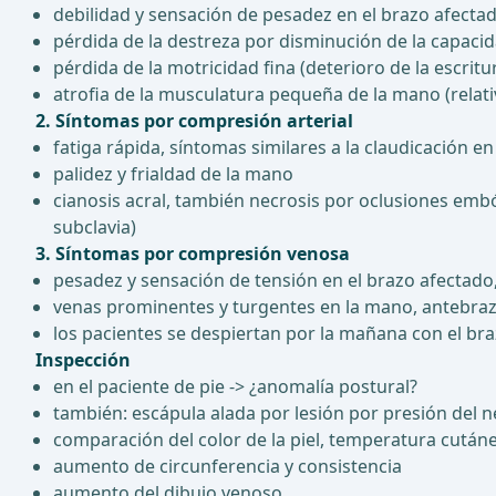
debilidad y sensación de pesadez en el brazo afecta
pérdida de la destreza por disminución de la capac
pérdida de la motricidad fina (deterioro de la escritur
atrofia de la musculatura pequeña de la mano (relat
2. Síntomas por compresión arterial
fatiga rápida, síntomas similares a la claudicación e
palidez y frialdad de la mano
cianosis acral, también necrosis por oclusiones emból
subclavia)
3. Síntomas por compresión venosa
pesadez y sensación de tensión en el brazo afectado
venas prominentes y turgentes en la mano, antebraz
los pacientes se despiertan por la mañana con el bra
Inspección
en el paciente de pie -> ¿anomalía postural?
también: escápula alada por lesión por presión del ne
comparación del color de la piel, temperatura cután
aumento de circunferencia y consistencia
aumento del dibujo venoso