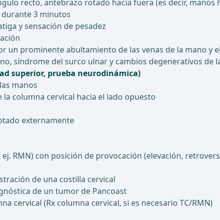
ulo recto, antebrazo rotado hacia fuera (es decir, manos h
o durante 3 minutos
atiga y sensación de pesadez
ración
 un prominente abultamiento de las venas de la mano y e
ano, síndrome del surco ulnar y cambios degenerativos de l
idad superior, prueba neurodinámica)
 las manos
e la columna cervical hacia el lado opuesto
 rotado externamente
 ej. RMN) con posición de provocación (elevación, retrovers
tración de una costilla cervical
iagnóstica de un tumor de Pancoast
na cervical (Rx columna cervical, si es necesario TC/RMN)