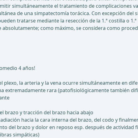
rmitir simultáneamente el tratamiento de complicaciones vas
ultánea de una simpatectomía torácica. Con excepción del 
n tratarse mediante la resección de la 1.ª costilla o 1.ª cos
arse absolutamente; como máximo, se considera como proce
romedio 4 años!
l plexo, la arteria y la vena ocurre simultáneamente en dif
vena extremadamente rara (patofisiológicamente también dif
ante
 brazo y tracción del brazo hacia abajo
adiación hacia la cara interna del brazo, del codo y finalmen
o del brazo y dolor en reposo esp. después de actividad f
ibras simpáticas)