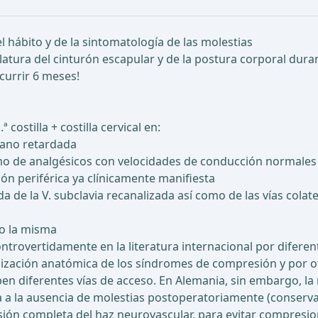
el hábito y de la sintomatología de las molestias
ulatura del cinturón escapular y de la postura corporal dur
currir 6 meses!
ª costilla + costilla cervical en:
iano retardada
mo de analgésicos con velocidades de conducción normales
ón periférica ya clínicamente manifiesta
 la V. subclavia recanalizada así como de las vías colater
o la misma
ontrovertidamente en la literatura internacional por diferent
alización anatómica de los síndromes de compresión y por ot
ben diferentes vías de acceso. En Alemania, sin embargo, la 
eva a la ausencia de molestias postoperatoriamente (conserv
sión completa del haz neurovascular, para evitar compresio