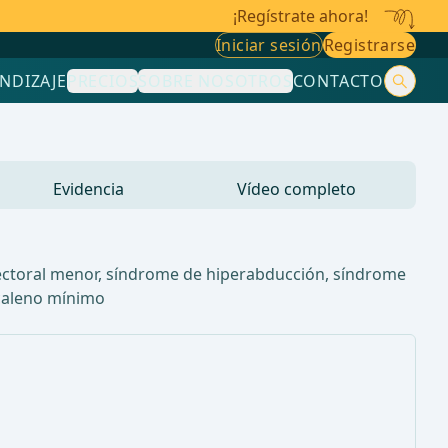
¡Regístrate ahora!
Iniciar sesión
Registrarse
NDIZAJE
PRECIOS
SOBRE NOSOTROS
CONTACTO
Evidencia
Vídeo completo
 pectoral menor, síndrome de hiperabducción, síndrome
scaleno mínimo