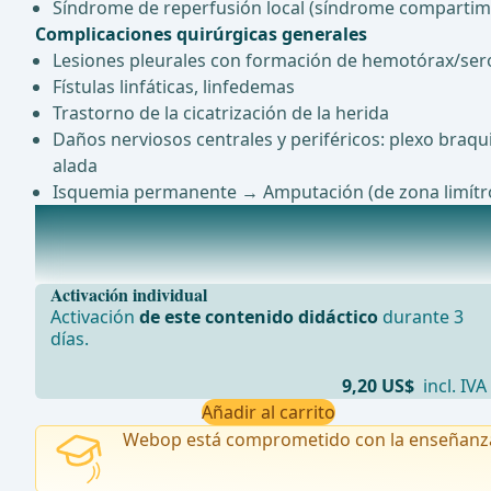
Síndrome de reperfusión local (síndrome compartim
Complicaciones quirúrgicas generales
Lesiones pleurales con formación de hemotórax/sero
Fístulas linfáticas, linfedemas
Trastorno de la cicatrización de la herida
Daños nerviosos centrales y periféricos: plexo braqui
alada
Isquemia permanente → Amputación (de zona limítr
Anestesia
ITN ... - Operaciones de cirugía general, visceral y de tr
Activación individual
Activación
de este contenido didáctico
durante 3
días.
9,20 US$
incl. IVA
Añadir al carrito
Webop está comprometido con la enseñanz