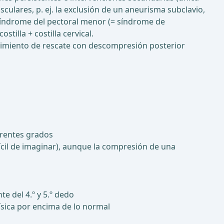
culares, p. ej. la exclusión de un aneurisma subclavio,
síndrome del pectoral menor (= síndrome de
tilla + costilla cervical.
dimiento de rescate con descompresión posterior
erentes grados
ícil de imaginar), aunque la compresión de una
te del 4.º y 5.º dedo
ísica por encima de lo normal