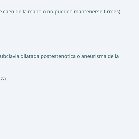
 se caen de la mano o no pueden mantenerse firmes)
 subclavia dilatada postestenótica o aneurisma de la
eza
r