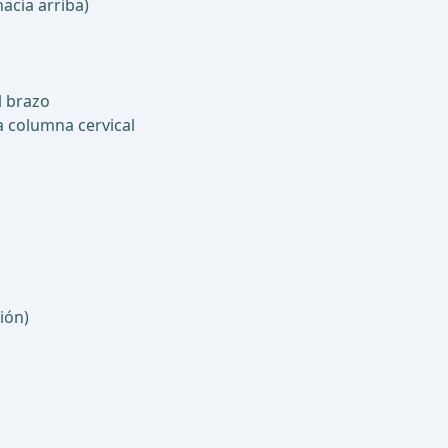
acia arriba)
l brazo
a columna cervical
ión)