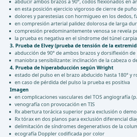
abducir ambos brazos a 90°, codos flexionados en áng
en esta posición ejercicio vigoroso de cierre de puñ
dolores y parestesias con hormigueo en los dedos, f
en compresión arterial palidez dolorosa de larga du
compresión predominantemente venosa se revela por
la prueba es negativa en el síndrome del túnel carpi
3. Prueba de Elvey (prueba de tensión de la extrem
abducción de 90° de ambos brazos y dorsiflexión de
maniobra sensibilizante: inclinación de la cabeza o d
4. Prueba de hiperabducción según Wright
estado del pulso en el brazo abducido hasta 180° y
en caso de pérdida del pulso la prueba es positiva
Imagen
en complicaciones vasculares del TOS angiografía (p.
venografía con provocación en TIS
Rx abertura torácica superior para exclusión o demos
Rx tórax en dos planos para exclusión diferencial d
delimitación de síndromes degenerativos de la colum
ecografía Doppler codificada por color