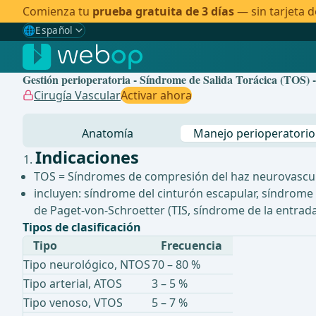
Comienza tu
prueba gratuita de 3 días
— sin tarjeta d
🌐
Español
Gewählte Sprache: Español
🇩🇪
Alemán
Gestión perioperatoria - Síndrome de Salida Torácica (TOS) -
🇬🇧
Inglés
Cirugía Vascular
Activar ahora
🇪🇸
Español
✓
Anatomía
Manejo perioperatorio
🇧🇷
Brasileño
Indicaciones
TOS = Síndromes de compresión del haz neurovascula
incluyen: síndrome del cinturón escapular, síndrome
de Paget-von-Schroetter (TIS, síndrome de la entrada
Tipos de clasificación
Tipo
Frecuencia
Tipo neurológico, NTOS
70 – 80 %
Tipo arterial, ATOS
3 – 5 %
Tipo venoso, VTOS
5 – 7 %