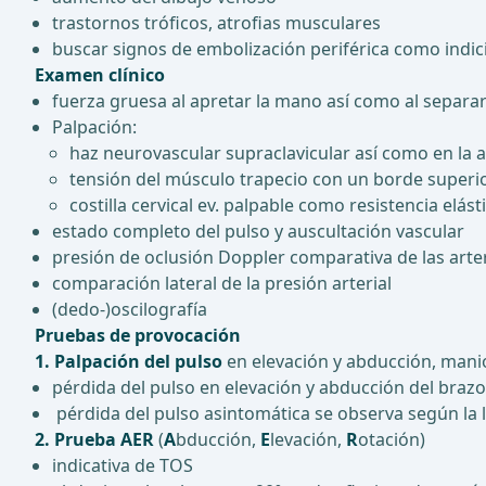
trastornos tróficos, atrofias musculares
buscar signos de embolización periférica como indici
Examen clínico
fuerza gruesa al apretar la mano así como al separa
Palpación:
haz neurovascular supraclavicular así como en la 
tensión del músculo trapecio con un borde superio
costilla cervical ev. palpable como resistencia elást
estado completo del pulso y auscultación vascular
presión de oclusión Doppler comparativa de las arter
comparación lateral de la presión arterial
(dedo-)oscilografía
Pruebas de provocación
1. Palpación del pulso
en elevación y abducción, mani
pérdida del pulso en elevación y abducción del brazo 
pérdida del pulso asintomática se observa según la l
2. Prueba AER
(
A
bducción,
E
levación,
R
otación)
indicativa de TOS