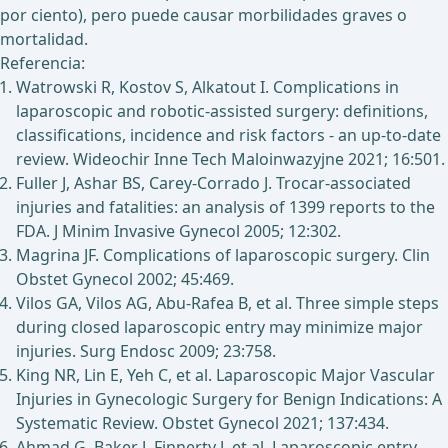
por ciento), pero puede causar morbilidades graves o
mortalidad.
Referencia:
Watrowski R, Kostov S, Alkatout I. Complications in
laparoscopic and robotic-assisted surgery: definitions,
classifications, incidence and risk factors - an up-to-date
review. Wideochir Inne Tech Maloinwazyjne 2021; 16:501.
Fuller J, Ashar BS, Carey-Corrado J. Trocar-associated
injuries and fatalities: an analysis of 1399 reports to the
FDA. J Minim Invasive Gynecol 2005; 12:302.
Magrina JF. Complications of laparoscopic surgery. Clin
Obstet Gynecol 2002; 45:469.
Vilos GA, Vilos AG, Abu-Rafea B, et al. Three simple steps
during closed laparoscopic entry may minimize major
injuries. Surg Endosc 2009; 23:758.
King NR, Lin E, Yeh C, et al. Laparoscopic Major Vascular
Injuries in Gynecologic Surgery for Benign Indications: A
Systematic Review. Obstet Gynecol 2021; 137:434.
Ahmad G, Baker J, Finnerty J, et al. Laparoscopic entry