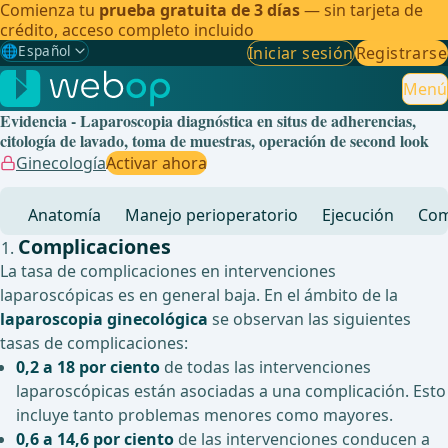
Comienza tu
prueba gratuita de 3 días
— sin tarjeta de
crédito, acceso completo incluido
🌐
Español
Iniciar sesión
Registrarse
Gewählte Sprache: Español
🇩🇪
Alemán
Menú
Evidencia - Laparoscopia diagnóstica en situs de adherencias,
🇬🇧
Inglés
citología de lavado, toma de muestras, operación de second look
Ginecología
Activar ahora
🇪🇸
Español
✓
Anatomía
Manejo perioperatorio
Ejecución
Com
🇧🇷
Brasileño
Complicaciones
La tasa de complicaciones en intervenciones
laparoscópicas es en general baja. En el ámbito de la
laparoscopia ginecológica
se observan las siguientes
tasas de complicaciones:
0,2 a 18 por ciento
de todas las intervenciones
laparoscópicas están asociadas a una complicación. Esto
incluye tanto problemas menores como mayores.
0,6 a 14,6 por ciento
de las intervenciones conducen a