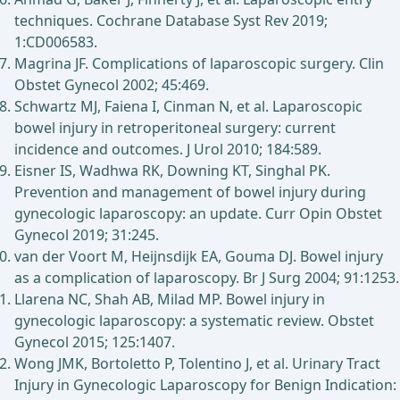
techniques. Cochrane Database Syst Rev 2019;
1:CD006583.
Magrina JF. Complications of laparoscopic surgery. Clin
Obstet Gynecol 2002; 45:469.
Schwartz MJ, Faiena I, Cinman N, et al. Laparoscopic
bowel injury in retroperitoneal surgery: current
incidence and outcomes. J Urol 2010; 184:589.
Eisner IS, Wadhwa RK, Downing KT, Singhal PK.
Prevention and management of bowel injury during
gynecologic laparoscopy: an update. Curr Opin Obstet
Gynecol 2019; 31:245.
van der Voort M, Heijnsdijk EA, Gouma DJ. Bowel injury
as a complication of laparoscopy. Br J Surg 2004; 91:1253.
Llarena NC, Shah AB, Milad MP. Bowel injury in
gynecologic laparoscopy: a systematic review. Obstet
Gynecol 2015; 125:1407.
Wong JMK, Bortoletto P, Tolentino J, et al. Urinary Tract
Injury in Gynecologic Laparoscopy for Benign Indication: