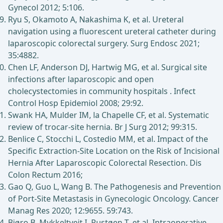
Gynecol 2012; 5:106.
Ryu S, Okamoto A, Nakashima K, et al. Ureteral
navigation using a fluorescent ureteral catheter during
laparoscopic colorectal surgery. Surg Endosc 2021;
35:4882.
Chen LF, Anderson DJ, Hartwig MG, et al. Surgical site
infections after laparoscopic and open
cholecystectomies in community hospitals . Infect
Control Hosp Epidemiol 2008; 29:92.
Swank HA, Mulder IM, la Chapelle CF, et al. Systematic
review of trocar-site hernia. Br J Surg 2012; 99:315.
Benlice C, Stocchi L, Costedio MM, et al. Impact of the
Specific Extraction-Site Location on the Risk of Incisional
Hernia After Laparoscopic Colorectal Resection. Dis
Colon Rectum 2016;
Gao Q, Guo L, Wang B. The Pathogenesis and Prevention
of Port-Site Metastasis in Gynecologic Oncology. Cancer
Manag Res 2020; 12:9655. 59:743.
Bjøro B, Mykkeltveit I, Rustøen T, et al. Intraoperative