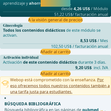
aprendizaje y
ahorre hasta un 50%
.
directamente.
desde
4,26 US$
/ Módulo
51,22 US$/ facturación anual
A la visión general de precios
Ginecología
Todos los contenidos didácticos
de este módulo se
activan.
8,53 US$
/ Mes
102,50 US$ / facturación anual
Añadir al carrito
Activación individual
Activación
de este contenido didáctico
durante 3 días.
9,20 US$
incl. IVA
Añadir al carrito
Webop está comprometido con la enseñanza.
Por
eso ofrecemos todos nuestros contenidos también a
una tarifa justa para estudiantes.
BÚSQUEDA BIBLIOGRÁFICA
Búsqueda bibliográfica en las páginas de
pubmed
.