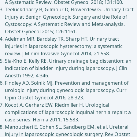
A Systematic Review. Obstet Gynecol 2018; 131:100.
Teeluckdharry B, Gilmour D, Flowerdew G. Urinary Tract
Injury at Benign Gynecologic Surgery and the Role of
Cystoscopy: A Systematic Review and Meta-analysis.
Obstet Gynecol 2015; 126:1161.
Adelman MR, Bardsley TR, Sharp HT. Urinary tract
injuries in laparoscopic hysterectomy: a systematic
review. J Minim Invasive Gynecol 2014; 21:558.
Sia-Kho E, Kelly RE. Urinary drainage bag distention: an
indication of bladder injury during laparoscopy. J Clin
Anesth 1992; 4:346.
Findley AD, Solnik MJ. Prevention and management of
urologic injury during gynecologic laparoscopy. Curr
Opin Obstet Gynecol 2016; 28:323.
Kocot A, Gerharz EW, Riedmiller H. Urological
complications of laparoscopic inguinal hernia repair: a
case series. Hernia 2011; 15:583.
Manoucheri E, Cohen SL, Sandberg EM, et al. Ureteral
injury in laparoscopic gynecologic surgery. Rev Obstet