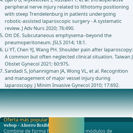
peripheral nerve injury related to lithotomy positioning
with steep Trendelenburg in patients undergoing
robotic-assisted laparoscopic surgery - A systematic
review. J Adv Nurs 2020; 76:490.
Ott DE. Subcutaneous emphysema--beyond the
pneumoperitoneum. JSLS 2014; 18:1.
Li YT, Chen YJ, Wang PH. Shoulder pain after laparoscopy:
A common but often neglected clinical situation. Taiwan J
Obstet Gynecol 2021; 60:975.
Sandadi S, Johannigman JA, Wong VL, et al. Recognition
and management of major vessel injury during
laparoscopy. J Minim Invasive Gynecol 2010; 17:692.
El punto de Palmer
Existen varias t&#xE9;cnicas de acceso para intervenciones
laparosc&#xF3;picas:T&#xE9;cnica cerrada
Oferta más popular
Activar ahora y
webop - Ahorro flexible
seguir
Combine de forma flexible nuestros módulos de
aprendiendo