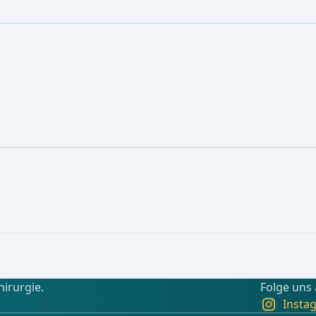
hirurgie.
Folge uns
Insta