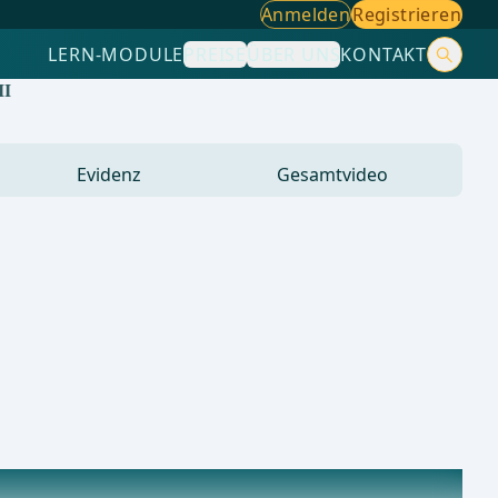
Anmelden
Registrieren
LERN-MODULE
PREISE
ÜBER UNS
KONTAKT
II
Evidenz
Gesamtvideo