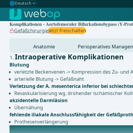
🌐
Deutsch
Gewählte Sprache: Deutsch
🇩🇪
Deutsch
✓
Komplikationen - Aortofemoraler Bifurkationsbypass (Y-Proth
🇬🇧
English
Gefäßchirurgie
Jetzt freischalten
🇪🇸
Spanisch
Anatomie
Perioperatives Manage
🇧🇷
Brasilianisch
Intraoperative Komplikationen
Blutung
verletzte Beckenvenen -> Kompression des Zu- und 
arterielle Blutung -> Gefäßnaht
Verletzung der A. mesenterica inferior bei schlechte
Revaskularisierung wg. drohender ischämischer Koli
akzidentelle Darmläsion
Übernähung
fehlende iliakale Anschlussfähigkeit der Gefäßprot
Prothesenverlängerung
Postoperative Komplikationen