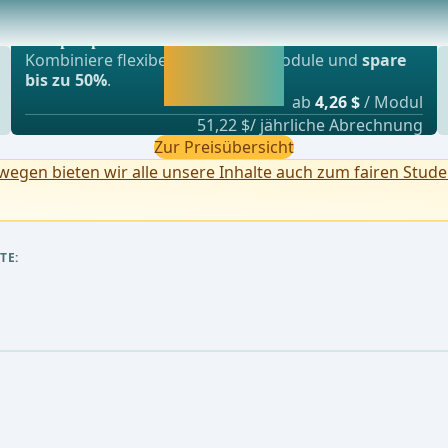
Beliebtestes Angebot
ämatomUrsachen: technische Fehler wie z. B. Na
webop - Sparflex
Jetzt freischalten
Kombiniere flexibel unsere Lernmodule und
spare
und direkt weiter
bis zu 50%
.
lernen.
ab
4,26 $
/ Modul
51,22 $/ jährliche Abrechnung
Zur Preisübersicht
egen bieten wir alle unsere Inhalte auch zum fairen Stude
TE: