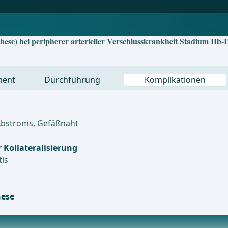
ese) bei peripherer arterieller Verschlusskrankheit Stadium IIb-I
ment
Durchführung
Komplikationen
Abstroms, Gefäßnaht
r Kollateralisierung
tis
hese