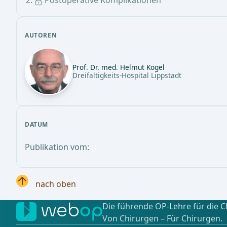
Postoperative Komplikationen
AUTOREN
Prof. Dr. med. Helmut Kogel
Dreifaltigkeits-Hospital Lippstadt
DATUM
Publikation vom:
nach oben
Die führende OP-Lehre für die C
Von Chirurgen – Für Chirurgen.