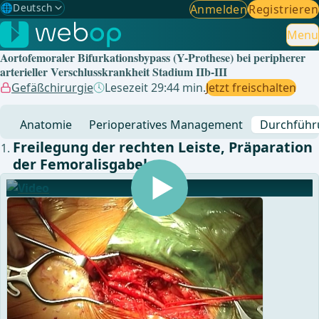
🌐
Deutsch
Anmelden
Registrieren
Gewählte Sprache: Deutsch
🇩🇪
Deutsch
Menu
✓
Aortofemoraler Bifurkationsbypass (Y-Prothese) bei peripherer
🇬🇧
English
arterieller Verschlusskrankheit Stadium IIb-III
Gefäßchirurgie
Lesezeit 29:44 min.
Jetzt freischalten
🇪🇸
Spanisch
Anatomie
Perioperatives Management
Durchführ
🇧🇷
Brasilianisch
Freilegung der rechten Leiste, Präparation
der Femoralisgabel