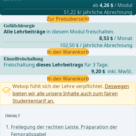
ab
4,26 $
/ Modul
51,22 $/ jährliche Abrechnung
Zur Preisübersicht
Gefäßchirurgie
Alle Lehrbeiträge
in diesem Modul freischalten.
8,53 $
/ Monat
102,50 $ / jährliche Abrechnung
In den Warenkorb
Einzelfreischaltung
Freischaltung
dieses Lehrbeitrags
für 3 Tage.
9,20 $
inkl. MwSt.
In den Warenkorb
Webop fühlt sich der Lehre verpflichtet.
Deswegen
bieten wir alle unsere Inhalte auch zum fairen
Studententarif an.
INHALT
Freilegung der rechten Leiste, Präparation der
Femoralisgabel