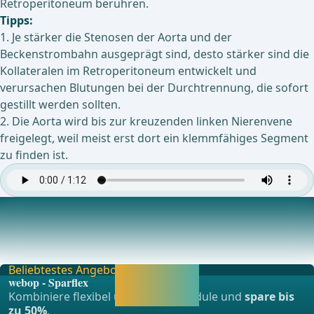
Retroperitoneum berühren.
Tipps:
1. Je stärker die Stenosen der Aorta und der
Beckenstrombahn ausgeprägt sind, desto stärker sind die
Kollateralen im Retroperitoneum entwickelt und
verursachen Blutungen bei der Durchtrennung, die sofort
gestillt werden sollten.
2. Die Aorta wird bis zur kreuzenden linken Nierenvene
freigelegt, weil meist erst dort ein klemmfähiges Segment
zu finden ist.
Ausklemmen der terminalen Aorta
Anschlingen der AMI und systemische Gabe von 5000 IE
Heparin. Die Aorta wird unterhalb der AMI ausg
Beliebtestes Angebot
Jetzt freischalten
webop - Sparflex
und direkt weiter
Kombiniere flexibel unsere Lernmodule und
spare bis
lernen.
zu 50%
.