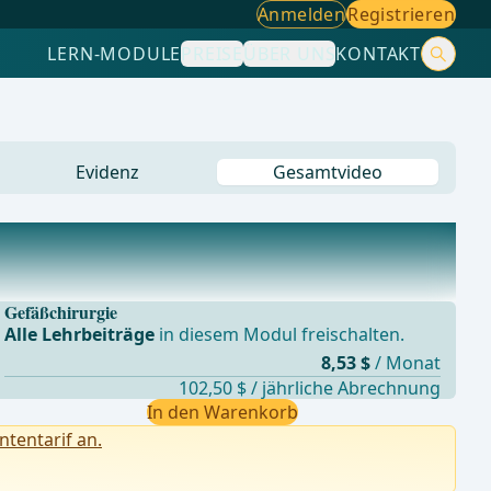
Anmelden
Registrieren
LERN-MODULE
PREISE
ÜBER UNS
KONTAKT
Evidenz
Gesamtvideo
Gefäßchirurgie
Alle Lehrbeiträge
in diesem Modul freischalten.
8,53 $
/ Monat
102,50 $ / jährliche Abrechnung
In den Warenkorb
ntentarif an.