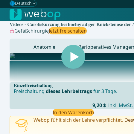
🌐
Deutsch
Gewählte Sprache: Deutsch
🇩🇪
Deutsch
✓
Videos - Carotiskürzung bei hochgradiger Knickstenose der A.
🇬🇧
English
Gefäßchirurgie
Jetzt freischalten
🇪🇸
Spanisch
Anatomie
Perioperatives Manage
🇧🇷
Brasilianisch
... - Operationen aus der Allgemein-, Viszeral- und Tra
Einzelfreischaltung
Freischaltung
dieses Lehrbeitrags
für 3 Tage.
9,20 $
inkl. MwSt.
In den Warenkorb
Webop fühlt sich der Lehre verpflichtet.
Desw