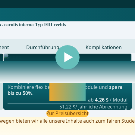
 carotis interna Typ I/III rechts
ment
Durchführung
Komplikationen
Beliebtestes Angebot
nsplationschirurgie, Gefässchirurgie und Thor
webop - Sparflex
Jetzt freischalten
Kombiniere flexibel unsere Lernmodule und
spare
und direkt weiter
bis zu 50%
.
lernen.
ab
4,26 $
/ Modul
51,22 $/ jährliche Abrechnung
Zur Preisübersicht
egen bieten wir alle unsere Inhalte auch zum fairen Stude