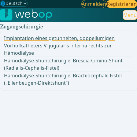
🌐
Deutsch
Anmelden
Registrieren
Gewählte Sprache: Deutsch
🇩🇪
Deutsch
Menu
✓
Zugangschirurgie
🇬🇧
English
Implantation eines getunnelten, doppellumigen
🇪🇸
Spanisch
Vorhofkatheters V. jugularis interna rechts zur
Hämodialyse
🇧🇷
Brasilianisch
Hämodialyse-Shuntchirurgie: Brescia-Cimino-Shunt
(Radialis-Cephalis-Fistel)
Hämodialyse-Shuntchirurgie: Brachiocephale Fistel
(„Ellenbeugen-Direktshunt“)