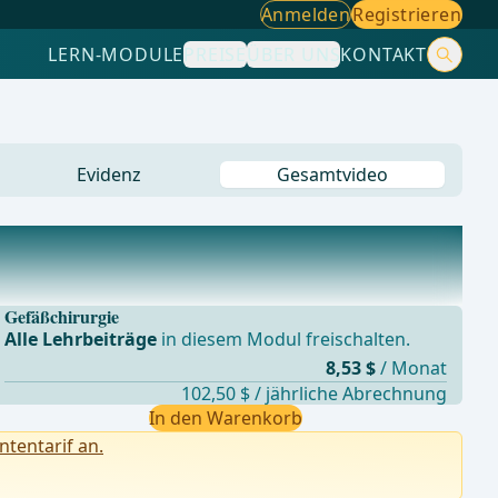
Anmelden
Registrieren
LERN-MODULE
PREISE
ÜBER UNS
KONTAKT
Evidenz
Gesamtvideo
Gefäßchirurgie
Alle Lehrbeiträge
in diesem Modul freischalten.
8,53 $
/ Monat
102,50 $ / jährliche Abrechnung
In den Warenkorb
ntentarif an.