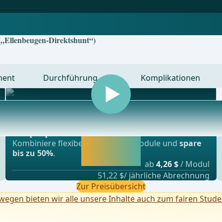
 („Ellenbeugen-Direktshunt“)
ment
Durchführung
Komplikationen
Beliebtestes Angebot
nsplationschirurgie, Gefässchirurgie und Thor
webop - Sparflex
Jetzt freischalten
Kombiniere flexibel unsere Lernmodule und
spare
und direkt weiter
bis zu 50%
.
lernen.
ab
4,26 $
/ Modul
51,22 $/ jährliche Abrechnung
Zur Preisübersicht
egen bieten wir alle unsere Inhalte auch zum fairen Stude