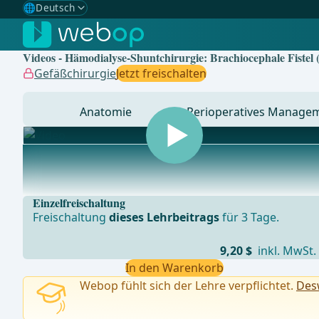
🌐
Deutsch
Gewählte Sprache: Deutsch
🇩🇪
Deutsch
✓
Videos - Hämodialyse-Shuntchirurgie: Brachiocephale Fistel
🇬🇧
English
Gefäßchirurgie
Jetzt freischalten
🇪🇸
Spanisch
Anatomie
Perioperatives Manage
🇧🇷
Brasilianisch
... - Operationen aus der Allgemein-, Viszeral- und Tra
Einzelfreischaltung
Freischaltung
dieses Lehrbeitrags
für 3 Tage.
9,20 $
inkl. MwSt.
In den Warenkorb
Webop fühlt sich der Lehre verpflichtet.
Desw