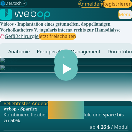
🌐
Deutsch
Anmelden
Registrieren
Gewählte Sprache: Deutsch
🇩🇪
Deutsch
Menu
✓
Videos - Implantation eines getunnelten, doppellumigen
🇬🇧
English
Vorhofkatheters V. jugularis interna rechts zur Hämodialyse
Gefäßchirurgie
Jetzt freischalten
🇪🇸
Spanisch
Anatomie
Perioperatives Management
Durchführ
🇧🇷
Brasilianisch
... - Operationen aus der Allgemein-, Viszeral- und
Transplationschirurgie, Gefässchirurgie und Thor
Beliebtestes Angebot
Jetzt freischalten
webop - Sparflex
und direkt weiter
Kombiniere flexibel unsere Lernmodule und
spare bis
lernen.
zu 50%
.
ab
4,26 $
/ Modul