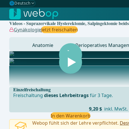
🌐
Deutsch
Gewählte Sprache: Deutsch
🇩🇪
Deutsch
✓
Videos - Suprazervikale Hysterektomie, Salpingektomie beidse
🇬🇧
English
Gynäkologie
Jetzt freischalten
🇪🇸
Spanisch
Anatomie
Perioperatives Manage
🇧🇷
Brasilianisch
... - Operationen aus der Allgemein-, Viszeral- und Tra
Einzelfreischaltung
Freischaltung
dieses Lehrbeitrags
für 3 Tage.
9,20 $
inkl. MwSt.
In den Warenkorb
Webop fühlt sich der Lehre verpflichtet.
Desw