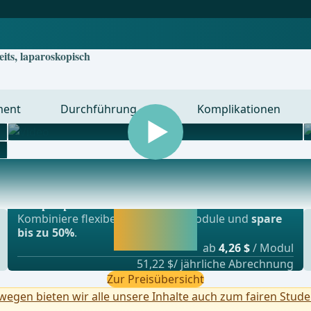
its, laparoskopisch
ment
Durchführung
Komplikationen
Beliebtestes Angebot
nsplationschirurgie, Gefässchirurgie und Thor
webop - Sparflex
Jetzt freischalten
Kombiniere flexibel unsere Lernmodule und
spare
und direkt weiter
bis zu 50%
.
lernen.
ab
4,26 $
/ Modul
51,22 $/ jährliche Abrechnung
Zur Preisübersicht
egen bieten wir alle unsere Inhalte auch zum fairen Stude