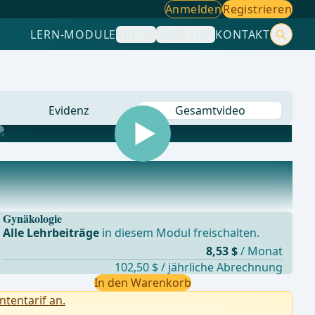
Anmelden
Registrieren
LERN-MODULE
PREISE
ÜBER UNS
KONTAKT
Evidenz
Gesamtvideo
Gynäkologie
Alle Lehrbeiträge
in diesem Modul freischalten.
8,53 $
/ Monat
102,50 $ / jährliche Abrechnung
In den Warenkorb
ntentarif an.