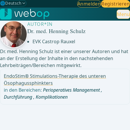
🌐
Deutsch
Anmelden
Registrieren
Gewählte Sprache: Deutsch
🇩🇪
Deutsch
Menu
✓
AUTOR*IN
🇬🇧
English
Dr. med. Henning Schulz
🇪🇸
Spanisch
EVK Castrop Rauxel
Dr. med. Henning Schulz ist einer unserer Autoren und hat
🇧🇷
Brasilianisch
an der Erstellung der Inhalte in den nachstehenden
Lehrbeiträgen/Bereichen mitgewirkt.
EndoStim® Stimulations-Therapie des unteren
Ösophagussphinkters
in den Bereichen:
Perioperatives Management
,
Durchführung
,
Komplikationen