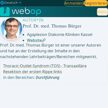
🌐
Deutsch
Anmelden
Registrieren
Gewählte Sprache: Deutsch
🇩🇪
Deutsch
Menu
✓
AUTOR*IN
🇬🇧
English
Prof. Dr. med. Thomas Bürger
🇪🇸
Spanisch
Agaplesion Diakonie Kliniken Kassel
Website
🇧🇷
Brasilianisch
Prof. Dr. med. Thomas Bürger ist einer unserer Autoren
und hat an der Erstellung der Inhalte in den
nachstehenden Lehrbeiträgen/Bereichen mitgewirkt.
Thoracic-Outlet-Syndrom (TOS) - Transaxilläre
Resektion der ersten Rippe links
in den Bereichen:
Durchführung