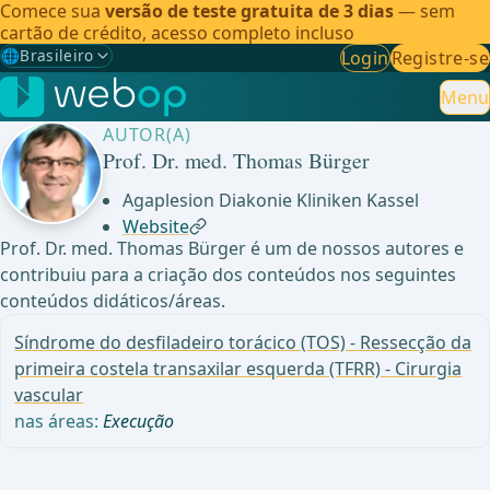
Comece sua
versão de teste gratuita de 3 dias
— sem
cartão de crédito, acesso completo incluso
🌐
Brasileiro
Login
Registre-se
Gewählte Sprache: Brasileiro
🇩🇪
Alemão
Menu
AUTOR(A)
🇬🇧
Inglês
Prof. Dr. med. Thomas Bürger
🇪🇸
Espanhol
Agaplesion Diakonie Kliniken Kassel
Website
🇧🇷
Brasileiro
✓
Prof. Dr. med. Thomas Bürger é um de nossos autores e
contribuiu para a criação dos conteúdos nos seguintes
conteúdos didáticos/áreas.
Síndrome do desfiladeiro torácico (TOS) - Ressecção da
primeira costela transaxilar esquerda (TFRR) - Cirurgia
vascular
nas áreas:
Execução