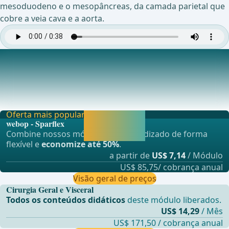
mesoduodeno e o mesopâncreas, da camada parietal que
cobre a veia cava e a aorta.
Dissecção do duodeno da raiz mesentérica
Em seguida, o duodeno &#xE9; dissecado do
mesoc&#xF3;lon ascendente dorsalmente, destacando a
f&#xE
Oferta mais popular
Liberar agora e
webop - Sparflex
continuar
Combine nossos módulos de aprendizado de forma
aprendendo.
flexível e
economize até 50%
.
a partir de
US$ 7,14
/ Módulo
US$ 85,75/ cobrança anual
Visão geral de preços
Cirurgia Geral e Visceral
Todos os conteúdos didáticos
deste módulo liberados.
US$ 14,29
/ Mês
US$ 171,50 / cobrança anual