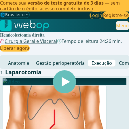
Comece sua
versão de teste gratuita de 3 dias
— sem
cartão de crédito, acesso completo incluso
🌐
Brasileiro
Login
Registre-se
Gewählte Sprache: Brasileiro
🇩🇪
Alemão
Menu
Hemicolectomia direita
🇬🇧
Inglês
Cirurgia Geral e Visceral
Tempo de leitura 24:26 min.
Liberar agora
🇪🇸
Espanhol
Anatomia
Gestão perioperatória
Execução
Comp
🇧🇷
Brasileiro
✓
Laparotomia