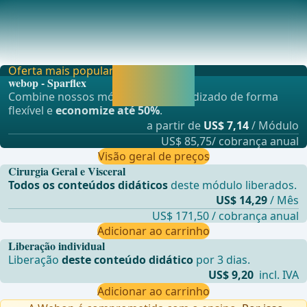
Anestesia
O procedimento é realizado sob anestesia por intubação.
... - Operações de Cirurgia Geral, Visceral
Oferta mais popular
Liberar agora e
webop - Sparflex
continuar
Combine nossos módulos de aprendizado de forma
aprendendo.
flexível e
economize até 50%
.
a partir de
US$ 7,14
/ Módulo
US$ 85,75/ cobrança anual
Visão geral de preços
Cirurgia Geral e Visceral
Todos os conteúdos didáticos
deste módulo liberados.
US$ 14,29
/ Mês
US$ 171,50 / cobrança anual
Adicionar ao carrinho
Liberação individual
Liberação
deste conteúdo didático
por 3 dias.
US$ 9,20
incl. IVA
Adicionar ao carrinho