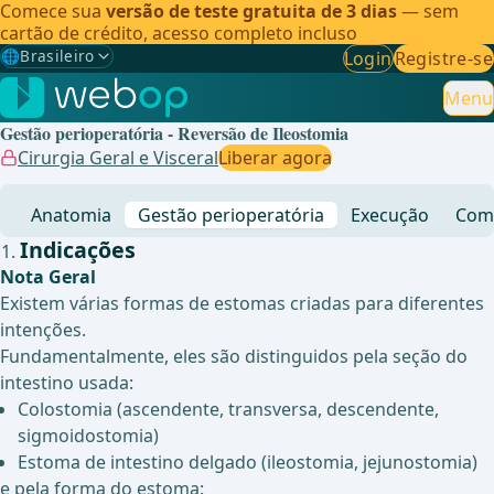
Comece sua
versão de teste gratuita de 3 dias
— sem
cartão de crédito, acesso completo incluso
🌐
Brasileiro
Login
Registre-se
Gewählte Sprache: Brasileiro
🇩🇪
Alemão
Menu
Gestão perioperatória - Reversão de Ileostomia
🇬🇧
Inglês
Cirurgia Geral e Visceral
Liberar agora
🇪🇸
Espanhol
Anatomia
Gestão perioperatória
Execução
Comp
🇧🇷
Brasileiro
✓
Indicações
Nota Geral
Existem várias formas de estomas criadas para diferentes
intenções.
Fundamentalmente, eles são distinguidos pela seção do
intestino usada:
Colostomia (ascendente, transversa, descendente,
sigmoidostomia)
Estoma de intestino delgado (ileostomia, jejunostomia)
e pela forma do estoma: