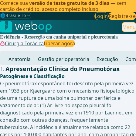
Comece sua
versão de teste gratuita de 3 dias
— sem
cartão de crédito, acesso completo incluso
🌐
Brasileiro
Login
Registre-se
Gewählte Sprache: Brasileiro
🇩🇪
Alemão
Menu
Evidência - Ressecção em cunha uniportal e pleurectomia
🇬🇧
Inglês
Cirurgia Torácica
Liberar agora
🇪🇸
Espanhol
Anatomia
Gestão perioperatória
Execução
Comp
🇧🇷
Brasileiro
✓
Apresentação Clínica do Pneumotórax
Patogênese e Classificação
O pneumotórax espontâneo foi descrito pela primeira vez
em 1933 por Kjaergaard com o mecanismo fisiopatológico
de uma ruptura de uma bolha pulmonar periférica e
vazamento de ar. (1) Ar livre no espaço pleural foi
diagnosticado pela primeira vez em 1910 por Laennec em
conexão com outras doenças, frequentemente
tuberculose. A incidência é atualmente relatada como 22
casos por 100.000 habitantes por ano, com a proporção de