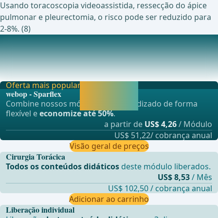
Usando toracoscopia videoassistida, ressecção do ápice
pulmonar e pleurectomia, o risco pode ser reduzido para
2-8%. (8)
Estudos em andamento sobre este tópico
Atualmente, um grande estudo clínico está sendo
conduzido em 26 clínicas especializadas em pneumolo
Oferta mais popular
Liberar agora e
webop - Sparflex
continuar
Combine nossos módulos de aprendizado de forma
aprendendo.
flexível e
economize até 50%
.
a partir de
US$ 4,26
/ Módulo
US$ 51,22/ cobrança anual
Visão geral de preços
Cirurgia Torácica
Todos os conteúdos didáticos
deste módulo liberados.
US$ 8,53
/ Mês
US$ 102,50 / cobrança anual
Adicionar ao carrinho
Liberação individual