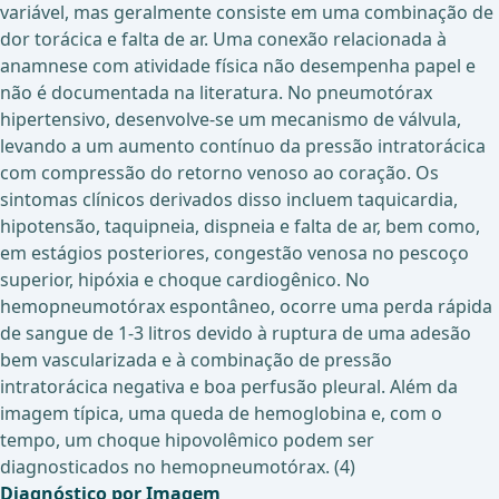
variável, mas geralmente consiste em uma combinação de
dor torácica e falta de ar. Uma conexão relacionada à
anamnese com atividade física não desempenha papel e
não é documentada na literatura. No pneumotórax
hipertensivo, desenvolve-se um mecanismo de válvula,
levando a um aumento contínuo da pressão intratorácica
com compressão do retorno venoso ao coração. Os
sintomas clínicos derivados disso incluem taquicardia,
hipotensão, taquipneia, dispneia e falta de ar, bem como,
em estágios posteriores, congestão venosa no pescoço
superior, hipóxia e choque cardiogênico. No
hemopneumotórax espontâneo, ocorre uma perda rápida
de sangue de 1-3 litros devido à ruptura de uma adesão
bem vascularizada e à combinação de pressão
intratorácica negativa e boa perfusão pleural. Além da
imagem típica, uma queda de hemoglobina e, com o
tempo, um choque hipovolêmico podem ser
diagnosticados no hemopneumotórax. (4)
Diagnóstico por Imagem