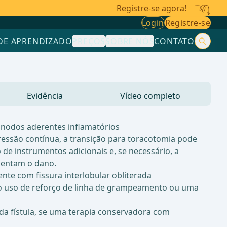
Registre-se agora!
Login
Registre-se
DE APRENDIZADO
PREÇOS
SOBRE NÓS
CONTATO
Evidência
Vídeo completo
onodos aderentes inflamatórios
ssão contínua, a transição para toracotomia pode
de instrumentos adicionais e, se necessário, a
mentam o dano.
te com fissura interlobular obliterada
, o uso de reforço de linha de grampeamento ou uma
 da fístula, se uma terapia conservadora com