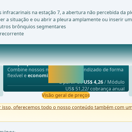
infracarinais na estação 7, a abertura não percebida da ple
r a situação e ou abrir a pleura amplamente ou inserir um
outros brônquios segmentares
 recorrente
Oferta mais popular
 caso de suspeita, confirmação imediata do dia
webop - Sparflex
Liberar agora e
Combine nossos módulos de aprendizado de forma
continuar
flexível e
economize até 50%
.
aprendendo.
a partir de
US$ 4,26
/ Módulo
US$ 51,22/ cobrança anual
Visão geral de preços
r isso, oferecemos todo o nosso conteúdo também com uma 