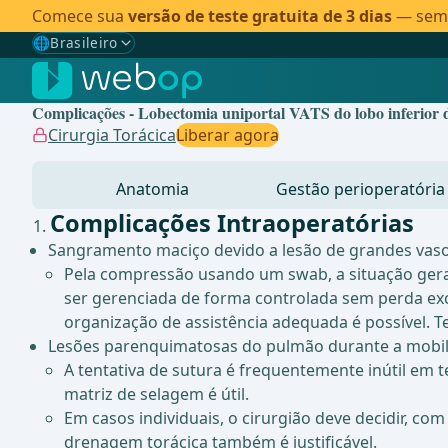
Comece sua
versão de teste gratuita de 3 dias
— sem c
🌐
Brasileiro
Gewählte Sprache: Brasileiro
🇩🇪
Alemão
Complicações - Lobectomia uniportal VATS do lobo inferior d
🇬🇧
Inglês
Cirurgia Torácica
Liberar agora
🇪🇸
Espanhol
Anatomia
Gestão perioperatória
🇧🇷
Brasileiro
✓
Complicações Intraoperatórias
Sangramento maciço devido a lesão de grandes vasos
Pela compressão usando um swab, a situação gera
ser gerenciada de forma controlada sem perda exce
organização de assistência adequada é possível.
Lesões parenquimatosas do pulmão durante a mobili
A tentativa de sutura é frequentemente inútil em
matriz de selagem é útil.
Em casos individuais, o cirurgião deve decidir, c
drenagem torácica também é justificável.