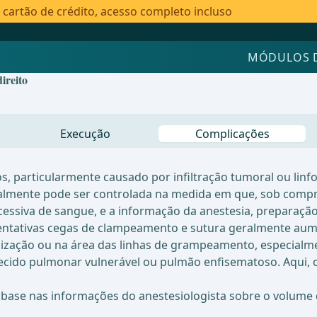
artão de crédito, acesso completo incluso
MÓDULOS 
ireito
Execução
Complicações
, particularmente causado por infiltração tumoral ou linf
lmente pode ser controlada na medida em que, sob compre
ssiva de sangue, e a informação da anestesia, preparação 
 Tentativas cegas de clampeamento e sutura geralmente au
zação ou na área das linhas de grampeamento, especialmen
 tecido pulmonar vulnerável ou pulmão enfisematoso. Aqui
om base nas informações do anestesiologista sobre o volume