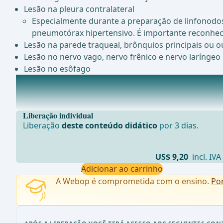
Lesão na pleura contralateral
Especialmente durante a preparação de linfonodos 
pneumotórax hipertensivo. É importante reconhece
Lesão na parede traqueal, brônquios principais ou 
Lesão no nervo vago, nervo frênico e nervo laríngeo
Lesão no esôfago
Complicações Pós-Operatórias
Arritmia cardíaca (10-15%)Torção de lobo (0.1-0.3%)Em
Liberação individual
Liberação
deste conteúdo didático
por 3 dias.
US$ 9,20
incl. IVA
Adicionar ao carrinho
A Webop é comprometida com o ensino.
Po