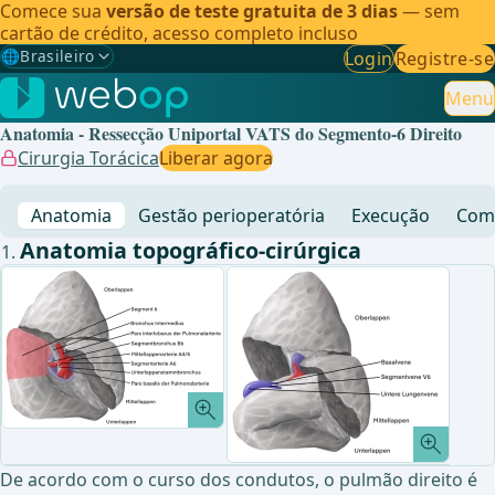
Comece sua
versão de teste gratuita de 3 dias
— sem
cartão de crédito, acesso completo incluso
🌐
Brasileiro
Login
Registre-se
Gewählte Sprache: Brasileiro
🇩🇪
Alemão
Menu
Anatomia - Ressecção Uniportal VATS do Segmento-6 Direito
🇬🇧
Inglês
Cirurgia Torácica
Liberar agora
🇪🇸
Espanhol
Anatomia
Gestão perioperatória
Execução
Comp
🇧🇷
Brasileiro
✓
Anatomia topográfico-cirúrgica
De acordo com o curso dos condutos, o pulmão direito é