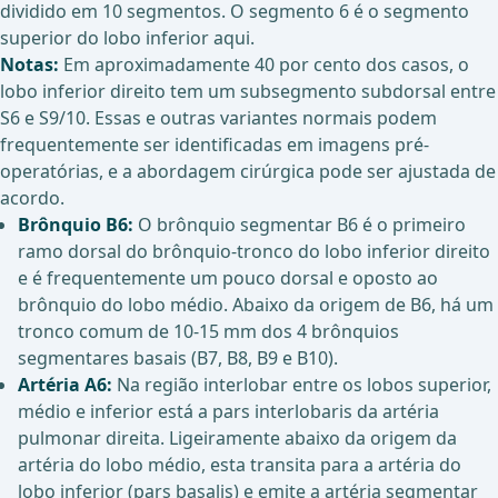
dividido em 10 segmentos. O segmento 6 é o segmento
superior do lobo inferior aqui.
Notas:
Em aproximadamente 40 por cento dos casos, o
lobo inferior direito tem um subsegmento subdorsal entre
S6 e S9/10. Essas e outras variantes normais podem
frequentemente ser identificadas em imagens pré-
operatórias, e a abordagem cirúrgica pode ser ajustada de
acordo.
Brônquio B6:
O brônquio segmentar B6 é o primeiro
ramo dorsal do brônquio-tronco do lobo inferior direito
e é frequentemente um pouco dorsal e oposto ao
brônquio do lobo médio. Abaixo da origem de B6, há um
tronco comum de 10-15 mm dos 4 brônquios
segmentares basais (B7, B8, B9 e B10).
Artéria A6:
Na região interlobar entre os lobos superior,
médio e inferior está a pars interlobaris da artéria
pulmonar direita. Ligeiramente abaixo da origem da
artéria do lobo médio, esta transita para a artéria do
lobo inferior (pars basalis) e emite a artéria segmentar