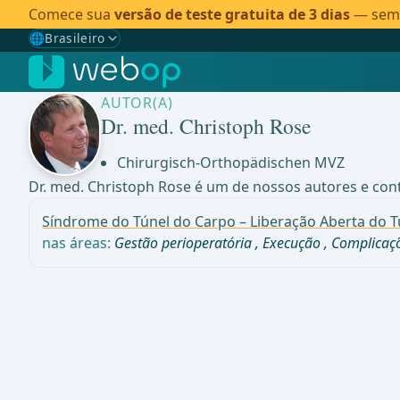
Comece sua
versão de teste gratuita de 3 dias
— sem c
🌐
Brasileiro
Gewählte Sprache: Brasileiro
🇩🇪
Alemão
AUTOR(A)
🇬🇧
Inglês
Dr. med. Christoph Rose
🇪🇸
Espanhol
Chirurgisch-Orthopädischen MVZ
Dr. med. Christoph Rose é um de nossos autores e cont
🇧🇷
Brasileiro
✓
Síndrome do Túnel do Carpo – Liberação Aberta do 
nas áreas:
Gestão perioperatória
,
Execução
,
Complicaç