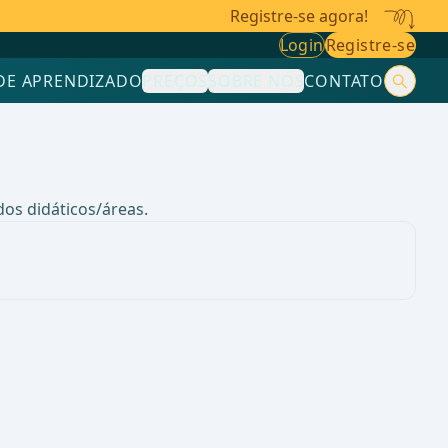
Registre-se agora!
Login
Registre-se
DE APRENDIZADO
PREÇOS
SOBRE NÓS
CONTATO
os didáticos/áreas.