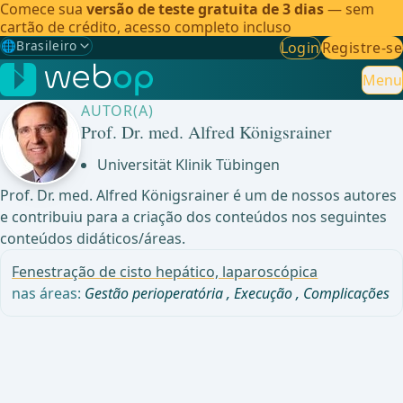
Comece sua
versão de teste gratuita de 3 dias
— sem
cartão de crédito, acesso completo incluso
🌐
Brasileiro
Login
Registre-se
Gewählte Sprache: Brasileiro
🇩🇪
Alemão
Menu
AUTOR(A)
🇬🇧
Inglês
Prof. Dr. med. Alfred Königsrainer
🇪🇸
Espanhol
Universität Klinik Tübingen
Prof. Dr. med. Alfred Königsrainer é um de nossos autores
🇧🇷
Brasileiro
✓
e contribuiu para a criação dos conteúdos nos seguintes
conteúdos didáticos/áreas.
Fenestração de cisto hepático, laparoscópica
nas áreas:
Gestão perioperatória
,
Execução
,
Complicações