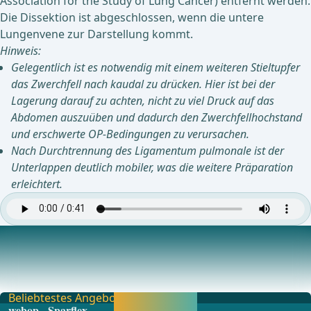
Association for the Study of Lung Cancer) entfernt werden.
Die Dissektion ist abgeschlossen, wenn die untere
Lungenvene zur Darstellung kommt.
Hinweis:
Gelegentlich ist es notwendig mit einem weiteren Stieltupfer
das Zwerchfell nach kaudal zu drücken. Hier ist bei der
Lagerung darauf zu achten, nicht zu viel Druck auf das
Abdomen auszuüben und dadurch den Zwerchfellhochstand
und erschwerte OP-Bedingungen zu verursachen.
Nach Durchtrennung des Ligamentum pulmonale ist der
Unterlappen deutlich mobiler, was die weitere Präparation
erleichtert.
Zirkuläre Darstellung der Unterlappenvene
Die untere Lungenvene wurde im 2. Schritt von medial und
im 3. Operationsschritt von kaudal dargest
Beliebtestes Angebot
Jetzt freischalten
webop - Sparflex