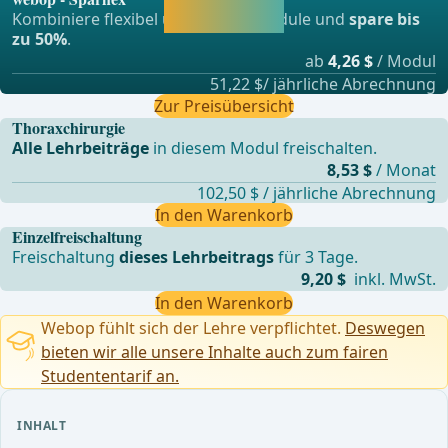
und direkt weiter
Kombiniere flexibel unsere Lernmodule und
spare bis
lernen.
zu 50%
.
ab
4,26 $
/ Modul
51,22 $/ jährliche Abrechnung
Zur Preisübersicht
Thoraxchirurgie
Alle Lehrbeiträge
in diesem Modul freischalten.
8,53 $
/ Monat
102,50 $ / jährliche Abrechnung
In den Warenkorb
Einzelfreischaltung
Freischaltung
dieses Lehrbeitrags
für 3 Tage.
9,20 $
inkl. MwSt.
In den Warenkorb
Webop fühlt sich der Lehre verpflichtet.
Deswegen
bieten wir alle unsere Inhalte auch zum fairen
Studententarif an.
INHALT