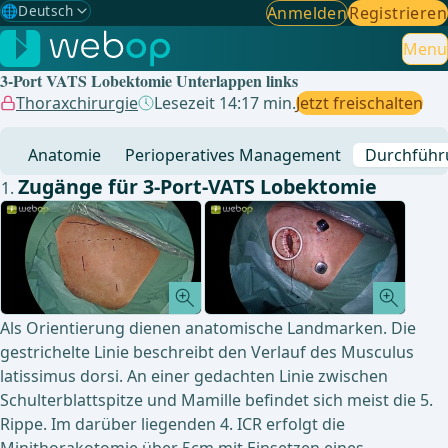
🌐
Deutsch
Anmelden
Registrieren
Gewählte Sprache: Deutsch
🇩🇪
Deutsch
Menu
✓
3-Port VATS Lobektomie Unterlappen links
🇬🇧
English
Thoraxchirurgie
Lesezeit 14:17 min.
Jetzt freischalten
🇪🇸
Spanisch
Anatomie
Perioperatives Management
Durchführ
🇧🇷
Brasilianisch
Zugänge für 3-Port-VATS Lobektomie
Als Orientierung dienen anatomische Landmarken. Die
gestrichelte Linie beschreibt den Verlauf des Musculus
latissimus dorsi. An einer gedachten Linie zwischen
Schulterblattspitze und Mamille befindet sich meist die 5.
Rippe. Im darüber liegenden 4. ICR erfolgt die