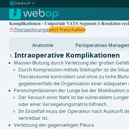
🌐
Deutsch
Gewählte Sprache: Deutsch
🇩🇪
Deutsch
✓
Komplikationen - Uniportale VATS Segment-1-Resektion rec
🇬🇧
English
Thoraxchirurgie
Jetzt freischalten
🇪🇸
Spanisch
Anatomie
Perioperatives Manage
🇧🇷
Brasilianisch
Intraoperative Komplikationen
Massen-Blutung durch Verletzung der großen Gefäß
Durch Kompression mittels Stieltupfer ist die Sit
Thorakotomie kontrolliert und ohne zu hohe Blutv
gegebenenfalls die Organisation einer adäquaten 
Parenchymläsionen der Lunge bei der Mobilisation od
Der Versuch einer Naht ist bei vulnerablem Lung
oder einer Versiegelungsmatrix hilfreich.
Im Einzelfall muss der Operateur nach Auskunft d
vertretbar ist.
Verletzung der gegenseitigen Pleura