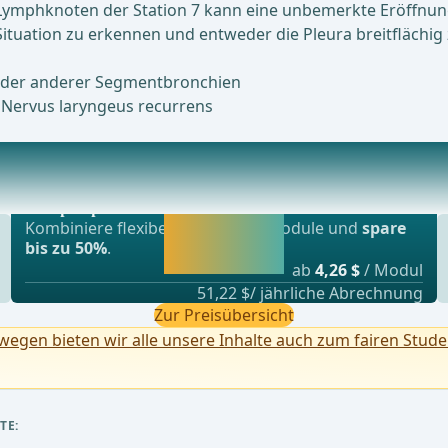
 Lymphknoten der Station 7 kann eine unbemerkte Eröffnun
ituation zu erkennen und entweder die Pleura breitflächig
oder anderer Segmentbronchien
 Nervus laryngeus recurrens
Beliebtestes Angebot
)Bei Verdacht sofortige Diagnosesicherung mitt
webop - Sparflex
Jetzt freischalten
Kombiniere flexibel unsere Lernmodule und
spare
und direkt weiter
bis zu 50%
.
lernen.
ab
4,26 $
/ Modul
51,22 $/ jährliche Abrechnung
Zur Preisübersicht
egen bieten wir alle unsere Inhalte auch zum fairen Stude
TE: