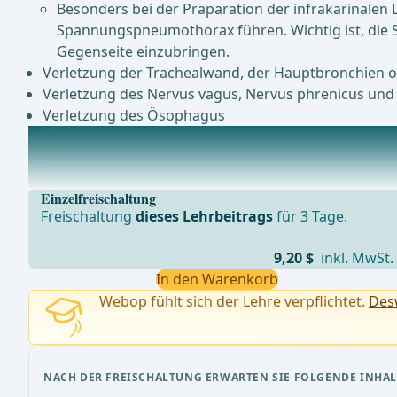
Besonders bei der Präparation der infrakarinalen
Spannungspneumothorax führen. Wichtig ist, die S
Gegenseite einzubringen.
Verletzung der Trachealwand, der Hauptbronchien 
Verletzung des Nervus vagus, Nervus phrenicus und
Verletzung des Ösophagus
Postoperative Komplikationen
Kardiale Arrhythmie (10-15 %)Lappentorsion (0,1-0,3 %
Einzelfreischaltung
Freischaltung
dieses Lehrbeitrags
für 3 Tage.
9,20 $
inkl. MwSt.
In den Warenkorb
Webop fühlt sich der Lehre verpflichtet.
Desw
NACH DER FREISCHALTUNG ERWARTEN SIE FOLGENDE INHAL