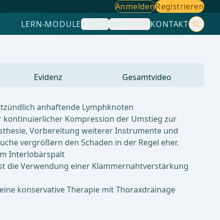
Anmelden
Registrieren
LERN-MODULE
PREISE
ÜBER UNS
KONTAKT
Evidenz
Gesamtvideo
entzündlich anhaftende Lymphknoten
er kontinuierlicher Kompression der Umstieg zur
ästhesie, Vorbereitung weiterer Instrumente und
uche vergrößern den Schaden in der Regel eher.
m Interlobärspalt
 ist die Verwendung einer Klammernahtverstärkung
 eine konservative Therapie mit Thoraxdrainage