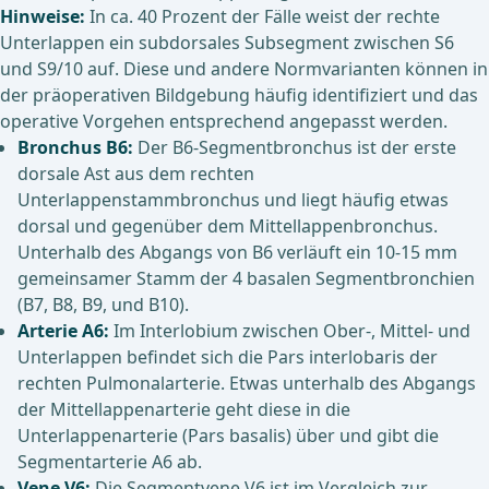
Hinweise:
In ca. 40 Prozent der Fälle weist der rechte
Unterlappen ein subdorsales Subsegment zwischen S6
und S9/10 auf. Diese und andere Normvarianten können in
der präoperativen Bildgebung häufig identifiziert und das
operative Vorgehen entsprechend angepasst werden.
Bronchus B6:
Der B6-Segmentbronchus ist der erste
dorsale Ast aus dem rechten
Unterlappenstammbronchus und liegt häufig etwas
dorsal und gegenüber dem Mittellappenbronchus.
Unterhalb des Abgangs von B6 verläuft ein 10-15 mm
gemeinsamer Stamm der 4 basalen Segmentbronchien
(B7, B8, B9, und B10).
Arterie A6:
Im Interlobium zwischen Ober-, Mittel- und
Unterlappen befindet sich die Pars interlobaris der
rechten Pulmonalarterie. Etwas unterhalb des Abgangs
der Mittellappenarterie geht diese in die
Unterlappenarterie (Pars basalis) über und gibt die
Segmentarterie A6 ab.
Vene V6:
Die Segmentvene V6 ist im Vergleich zur