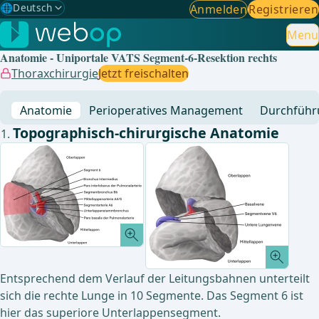
🌐
Deutsch
Anmelden
Registrieren
Gewählte Sprache: Deutsch
🇩🇪
Deutsch
Menu
✓
Anatomie - Uniportale VATS Segment-6-Resektion rechts
🇬🇧
English
Thoraxchirurgie
Jetzt freischalten
🇪🇸
Spanisch
Anatomie
Perioperatives Management
Durchführ
🇧🇷
Brasilianisch
Topographisch-chirurgische Anatomie
Entsprechend dem Verlauf der Leitungsbahnen unterteilt
sich die rechte Lunge in 10 Segmente. Das Segment 6 ist
hier das superiore Unterlappensegment.