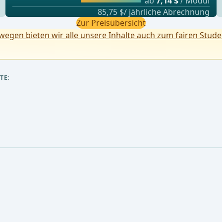
ab
7,14 $
/ Modul
85,75 $/ jährliche Abrechnung
Zur Preisübersicht
egen bieten wir alle unsere Inhalte auch zum fairen Stude
TE: