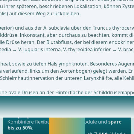
 ihrer späteren, beschriebenen Lokalisation, können Zy
alis) auf diesem Weg zurückbleiben.
perior) und aus der A. subclavia über den Truncus thyrocervi
childdrüse. Inkonstant, aber durchaus zu beachten, kommt
die Drüse heran. Der Blutabfluss, der bei diesem endokrin
ia → V. jugularis interna, V. thyreoidea inferior → V. brac
cheal, sowie zu tiefen Halslymphknoten. Besonderes Augenme
ia verlaufend, links um den Aortenbogen) gelegt werden. E
Schleimhautinnervation der unteren Larynxhälfte, alle Keh
ine ovale Drüsen an der Hinterfläche der Schilddrüsenlappe
Beliebtestes Angebot
äumlichen Nachbarschaft die Gefahr, Strukturen
webop - Sparflex
Jetzt freischalten
Kombiniere flexibel unsere Lernmodule und
spare
und direkt weiter
bis zu 50%
.
lernen.