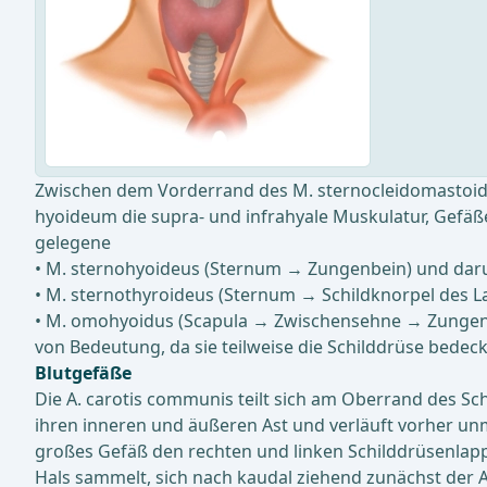
Zwischen dem Vorderrand des M. sternocleidomastoide
hyoideum die supra- und infrahyale Muskulatur, Gefäße
gelegene
• M. sternohyoideus (Sternum → Zungenbein) und dar
• M. sternothyroideus (Sternum → Schildknorpel des La
• M. omohyoidus (Scapula → Zwischensehne → Zungen
von Bedeutung, da sie teilweise die Schilddrüse bede
Blutgefäße
Die A. carotis communis teilt sich am Oberrand des Sc
ihren inneren und äußeren Ast und verläuft vorher unm
großes Gefäß den rechten und linken Schilddrüsenlappe
Hals sammelt, sich nach kaudal ziehend zunächst der A. 