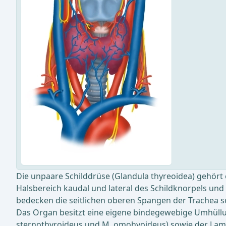
Die unpaare Schilddrüse (Glandula thyreoidea) gehört
Halsbereich kaudal und lateral des Schildknorpels un
bedecken die seitlichen oberen Spangen der Trachea so
Das Organ besitzt eine eigene bindegewebige Umhüllun
sternothyroideus und M. omohyoideus) sowie der Lami