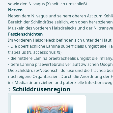
sowie den N. vagus (X) seitlich umschließt.
Nerven
Neben dem N. vagus und seinem oberen Ast zum Kehlkop
Bereich der Schilddrüse seitlich, von oben herabziehend
Muskeln des vorderen Halsdreiecks und der N. transvers
Faszienschichten
Im vorderen Halsdreieck befinden sich unter der Haut m
• Die oberflächliche Lamina superficialis umgibt alle
trapezius (N. accessorius XI),
• die mittlere Lamina praetrachealis umgibt die infrahy
• tiefe Lamina praevertebralis verläuft zwischen Öso
Die Schilddrüse/Nebenschilddrüse und die Trachea besit
noch eigene Organfaszien. Durch die Anordnung der H
ins Mediastinum ziehen und potenzielle Infektionswege
Schilddrüsenregion