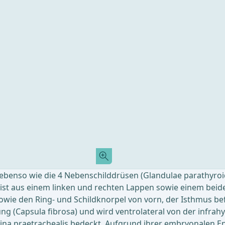
 ebenso wie die 4 Nebenschilddrüsen (Glandulae parathyro
d ist aus einem linken und rechten Lappen sowie einem be
wie den Ring- und Schildknorpel von vorn, der Isthmus befi
g (Capsula fibrosa) und wird ventrolateral von der infrah
na praetrachealis bedeckt. Aufgrund ihrer embryonalen E