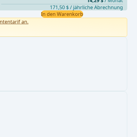
14,29 $
/ Monat
171,50 $ / jährliche Abrechnung
In den Warenkorb
ntentarif an.