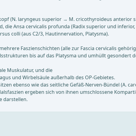
f (N. laryngeus superior → M. cricothyroideus anterior so
, die Ansa cervicalis profunda (Radix superior und inferior
us colli (aus C2/3, Hautinnervation, Platysma).
ehrere Faszienschichten (alle zur Fascia cervicalis gehöri
 Halsstrukturen bis auf das Platysma und umhüllt gesonder
ale Muskulatur, und die
phagus und Wirbelsäule außerhalb des OP-Gebietes.
zen ebenso wie das seitliche Gefäß-Nerven-Bündel (A. carot
alsfaszien ergeben sich von ihnen umschlossene Komparti
 darstellen.