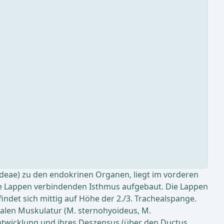
ideae) zu den endokrinen Organen, liegt im vorderen
ide Lappen verbindenden Isthmus aufgebaut. Die Lappen
ndet sich mittig auf Höhe der 2./3. Trachealspange.
yalen Muskulatur (M. sternohyoideus, M.
ntwicklung und ihres Deszensus (über den Ductus