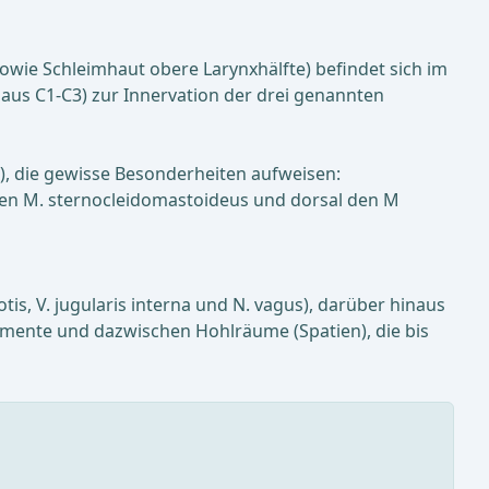
wie Schleimhaut obere Larynxhälfte) befindet sich im
, aus C1-C3) zur Innervation der drei genannten
g), die gewisse Besonderheiten aufweisen:
t den M. sternocleidomastoideus und dorsal den M
is, V. jugularis interna und N. vagus), darüber hinaus
mente und dazwischen Hohlräume (Spatien), die bis