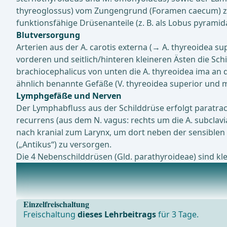
thyreoglossus) vom Zungengrund (Foramen caecum) zu
funktionsfähige Drüsenanteile (z. B. als Lobus pyramid
Blutversorgung
Arterien aus der A. carotis externa (→ A. thyreoidea su
vorderen und seitlich/hinteren kleineren Ästen die S
brachiocephalicus von unten die A. thyreoidea ima an 
ähnlich benannte Gefäße (V. thyreoidea superior und med
Lymphgefäße und Nerven
Der Lymphabfluss aus der Schilddrüse erfolgt paratra
recurrens (aus dem N. vagus: rechts um die A. subclav
nach kranial zum Larynx, um dort neben der sensiblen 
(„Antikus“) zu versorgen.
Die 4 Nebenschilddrüsen (Gld. parathyroideae) sind kle
Topographie
Bei der Thyreoidektomie besteht aufgrund der engen r
Einzelfreischaltung
Freischaltung
dieses Lehrbeitrags
für 3 Tage.