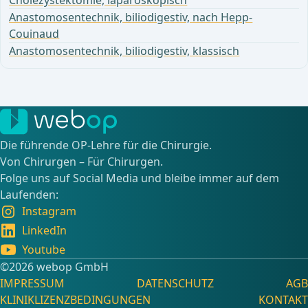
Cholezystektomie, laparoskopisch
Anastomosentechnik, biliodigestiv, nach Hepp-
Couinaud
Anastomosentechnik, biliodigestiv, klassisch
Die führende OP-Lehre für die Chirurgie.
Von Chirurgen – Für Chirurgen.
Folge uns auf Social Media und bleibe immer auf dem
Laufenden:
Instagram
LinkedIn
Youtube
©️2026 webop GmbH
IMPRESSUM
DATENSCHUTZ
AGB
KLINIKLIZENZBEDINGUNGEN
KONTAKT