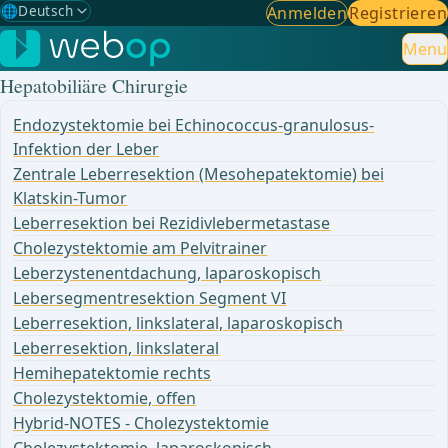
🌐
Deutsch
Anmelden
Registrieren
Gewählte Sprache: Deutsch
🇩🇪
Deutsch
Menu
✓
Hepatobiliäre Chirurgie
🇬🇧
English
Endozystektomie bei Echinococcus-granulosus-
🇪🇸
Spanisch
Infektion der Leber
Zentrale Leberresektion (Mesohepatektomie) bei
🇧🇷
Brasilianisch
Klatskin-Tumor
Leberresektion bei Rezidivlebermetastase
Cholezystektomie am Pelvitrainer
Leberzystenentdachung, laparoskopisch
Lebersegmentresektion Segment VI
Leberresektion, linkslateral, laparoskopisch
Leberresektion, linkslateral
Hemihepatektomie rechts
Cholezystektomie, offen
Hybrid-NOTES - Cholezystektomie