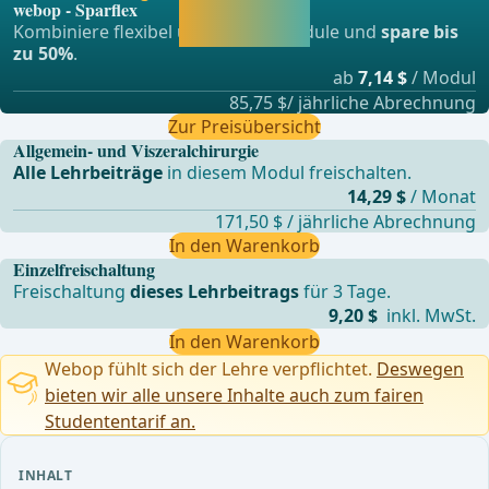
webop - Sparflex
und direkt weiter
Kombiniere flexibel unsere Lernmodule und
spare bis
lernen.
zu 50%
.
ab
7,14 $
/ Modul
85,75 $/ jährliche Abrechnung
Zur Preisübersicht
Allgemein- und Viszeralchirurgie
Alle Lehrbeiträge
in diesem Modul freischalten.
14,29 $
/ Monat
171,50 $ / jährliche Abrechnung
In den Warenkorb
Einzelfreischaltung
Freischaltung
dieses Lehrbeitrags
für 3 Tage.
9,20 $
inkl. MwSt.
In den Warenkorb
Webop fühlt sich der Lehre verpflichtet.
Deswegen
bieten wir alle unsere Inhalte auch zum fairen
Studententarif an.
INHALT