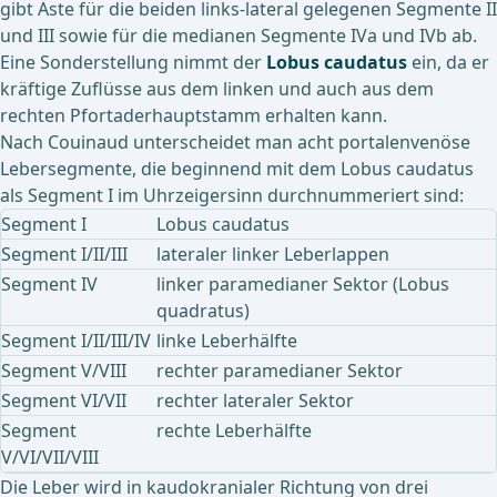
gibt Äste für die beiden links-lateral gelegenen Segmente II
und III sowie für die medianen Segmente IVa und IVb ab.
Eine Sonderstellung nimmt der
Lobus caudatus
ein, da er
kräftige Zuflüsse aus dem linken und auch aus dem
rechten Pfortaderhauptstamm erhalten kann.
Nach Couinaud unterscheidet man acht portalenvenöse
Lebersegmente, die beginnend mit dem Lobus caudatus
als Segment I im Uhrzeigersinn durchnummeriert sind:
Segment I
Lobus caudatus
Segment I/II/III
lateraler linker Leberlappen
Segment IV
linker paramedianer Sektor (Lobus
quadratus)
Segment I/II/III/IV
linke Leberhälfte
Segment V/VIII
rechter paramedianer Sektor
Segment VI/VII
rechter lateraler Sektor
Segment
rechte Leberhälfte
V/VI/VII/VIII
Die Leber wird in kaudokranialer Richtung von drei