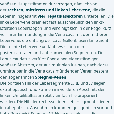
venösen Hauptstämmen durchzogen, nämlich von
der
rechten, mittleren und linken Lebervene,
die die
Leber in insgesamt
vier Hepatikasektoren
unterteilen. Die
linke Lebervene drainiert fast ausschließlich den links-
lateralen Leberlappen und vereinigt sich in der Regel kurz
vor ihrer Einmündung in die Vena cava mit der mittleren
Lebervene, die entlang der Cava-Gallenblasen-Linie zieht.
Die rechte Lebervene verläuft zwischen den
posterolateralen und anteromedialen Segmenten. Der
Lobus caudatus verfügt über einen eigenständigen
venösen Abstrom, der aus multiplen kleinen, nach dorsal
unmittelbar in die Vena cava mündenden Venen besteht,
den sogenannten
Spieghel-Venen.
Die portalen Hili der Lebersegmente II, III und IV liegen
extrahepatisch und können im vorderen Abschnitt der
linken Umbilikalfissur relativ einfach freipräpariert
werden. Die Hili der rechtsseitigen Lebersegmente liegen
intrahepatisch. Ausnahmen kommen gelegentlich vor und
betreffen meist Segment VI. Noch variabler als die