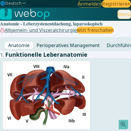
🌐
Deutsch
Anmelden
Registrieren
Gewählte Sprache: Deutsch
🇩🇪
Deutsch
Menu
✓
Anatomie - Leberzystenentdachung, laparoskopisch
🇬🇧
English
Allgemein- und Viszeralchirurgie
Jetzt freischalten
🇪🇸
Spanisch
Anatomie
Perioperatives Management
Durchführ
🇧🇷
Brasilianisch
Funktionelle Leberanatomie