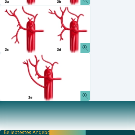
Gallenwege
Der extrahepatische Anteil des Ductus hepaticus
sinister ist in etwa 3-5 cm lang und entsteht in de
Beliebtestes Angebot
Jetzt freischalten