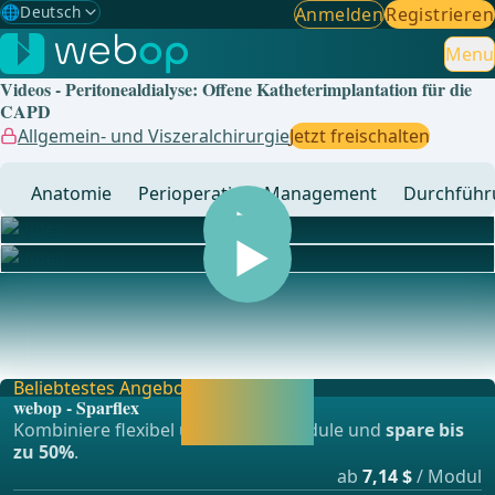
🌐
Deutsch
Anmelden
Registrieren
Gewählte Sprache: Deutsch
🇩🇪
Deutsch
Menu
✓
Videos - Peritonealdialyse: Offene Katheterimplantation für die
🇬🇧
English
CAPD
Allgemein- und Viszeralchirurgie
Jetzt freischalten
🇪🇸
Spanisch
Anatomie
Perioperatives Management
Durchführ
🇧🇷
Brasilianisch
... - Operationen aus der Allgemein-, Viszeral- und
Transplationschirurgie, Gefässchirurgie und Thor
Beliebtestes Angebot
Jetzt freischalten
webop - Sparflex
und direkt weiter
Kombiniere flexibel unsere Lernmodule und
spare bis
lernen.
zu 50%
.
ab
7,14 $
/ Modul