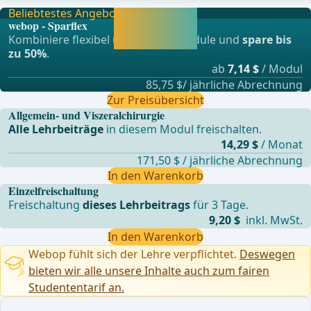
Beliebtestes Angebot
Jetzt freischalten
webop - Sparflex
und direkt weiter
Kombiniere flexibel unsere Lernmodule und
spare bis
lernen.
zu 50%
.
ab
7,14 $
/ Modul
85,75 $/ jährliche Abrechnung
Zur Preisübersicht
Allgemein- und Viszeralchirurgie
Alle Lehrbeiträge
in diesem Modul freischalten.
14,29 $
/ Monat
171,50 $ / jährliche Abrechnung
In den Warenkorb
Einzelfreischaltung
Freischaltung
dieses Lehrbeitrags
für 3 Tage.
9,20 $
inkl. MwSt.
In den Warenkorb
Webop fühlt sich der Lehre verpflichtet.
Deswegen
bieten wir alle unsere Inhalte auch zum fairen
Studententarif an.