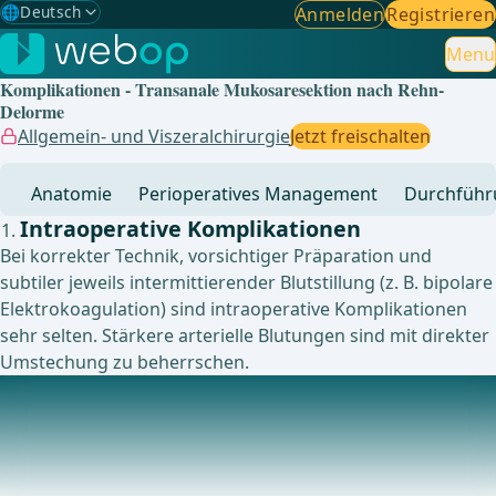
🌐
Deutsch
Anmelden
Registrieren
Gewählte Sprache: Deutsch
🇩🇪
Deutsch
Menu
✓
Komplikationen - Transanale Mukosaresektion nach Rehn-
🇬🇧
English
Delorme
Allgemein- und Viszeralchirurgie
Jetzt freischalten
🇪🇸
Spanisch
Anatomie
Perioperatives Management
Durchführ
🇧🇷
Brasilianisch
Intraoperative Komplikationen
Bei korrekter Technik, vorsichtiger Präparation und
subtiler jeweils intermittierender Blutstillung (z. B. bipolare
Elektrokoagulation) sind intraoperative Komplikationen
sehr selten. Stärkere arterielle Blutungen sind mit direkter
Umstechung zu beherrschen.
Postoperative Komplikationen
Entzündung/Abszess im Bereich der
WandraffungSupraanale Rektumstenose → Diese kann in
sehr seltenen