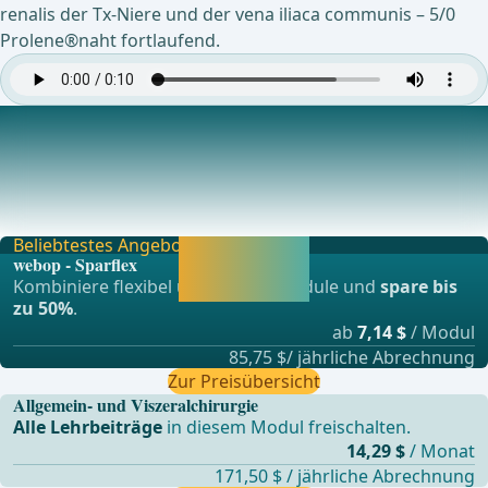
renalis der Tx-Niere und der vena iliaca communis – 5/0
Prolene®naht fortlaufend.
Dichteprüfung der venösen Anastomose
Dichteprobe nach Setzen einer weichen (De
Bekay-)Klemme an die Vena renalis und Öffnen der
Satinsky
Beliebtestes Angebot
Jetzt freischalten
webop - Sparflex
und direkt weiter
Kombiniere flexibel unsere Lernmodule und
spare bis
lernen.
zu 50%
.
ab
7,14 $
/ Modul
85,75 $/ jährliche Abrechnung
Zur Preisübersicht
Allgemein- und Viszeralchirurgie
Alle Lehrbeiträge
in diesem Modul freischalten.
14,29 $
/ Monat
171,50 $ / jährliche Abrechnung