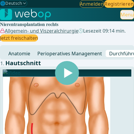
🌐
Deutsch
Anmelden
Registrieren
Gewählte Sprache: Deutsch
🇩🇪
Deutsch
Menu
✓
Nierentransplantation rechts
🇬🇧
English
Allgemein- und Viszeralchirurgie
Lesezeit 09:14 min.
Jetzt freischalten
🇪🇸
Spanisch
Anatomie
Perioperatives Management
Durchführ
🇧🇷
Brasilianisch
Hautschnitt