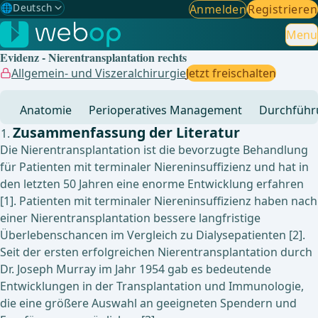
🌐
Deutsch
Anmelden
Registrieren
Gewählte Sprache: Deutsch
🇩🇪
Deutsch
Menu
✓
Evidenz - Nierentransplantation rechts
🇬🇧
English
Allgemein- und Viszeralchirurgie
Jetzt freischalten
🇪🇸
Spanisch
Anatomie
Perioperatives Management
Durchführ
🇧🇷
Brasilianisch
Zusammenfassung der Literatur
Die Nierentransplantation ist die bevorzugte Behandlung
für Patienten mit terminaler Niereninsuffizienz und hat in
den letzten 50 Jahren eine enorme Entwicklung erfahren
[1]. Patienten mit terminaler Niereninsuffizienz haben nach
einer Nierentransplantation bessere langfristige
Überlebenschancen im Vergleich zu Dialysepatienten [2].
Seit der ersten erfolgreichen Nierentransplantation durch
Dr. Joseph Murray im Jahr 1954 gab es bedeutende
Entwicklungen in der Transplantation und Immunologie,
die eine größere Auswahl an geeigneten Spendern und