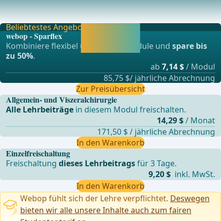
Evaluation of a Strategy Based on the 3-month Screening
Biopsy to Optimize the Immunosuppression in
Beliebtestes Angebot
Jetzt freischalten
webop - Sparflex
und direkt weiter
Kombiniere flexibel unsere Lernmodule und
spare bis
lernen.
zu 50%
.
ab
7,14 $
/ Modul
85,75 $/ jährliche Abrechnung
Zur Preisübersicht
Allgemein- und Viszeralchirurgie
Alle Lehrbeiträge
in diesem Modul freischalten.
14,29 $
/ Monat
171,50 $ / jährliche Abrechnung
In den Warenkorb
Einzelfreischaltung
Freischaltung
dieses Lehrbeitrags
für 3 Tage.
9,20 $
inkl. MwSt.
In den Warenkorb
Webop fühlt sich der Lehre verpflichtet.
Deswegen
bieten wir alle unsere Inhalte auch zum fairen