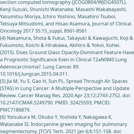
section computed tomography (JCOG0804/WJOG4507L).
Kenji Suzuki, Shunichi Watanabe, Masashi Wakabayashi,
Yasumitsu Moriya, Ichiro Yoshino, Masahiro Tsuboi,
Tetsuya Mitsudomi, and Hisao Asamura, Journal of Clinical
Oncology 2017 35:15_suppl, 8561-8561
(4) Nakamura, Shota & Fukui, Takayuki & Kawaguchi, Koji &
Fukumoto, Koichi & Hirakawa, Akihiro & Yokoi, Kohei.
(2015). Does Ground Glass Opacity-Dominant Feature Have
a Prognostic Significance Even in Clinical T2aN0M0 Lung
Adenocarcinoma?. Lung Cancer. 89.
10.1016/j.lungcan.2015.04.011.
(5) Jia M, Yu S, Gao H, Sun PL. Spread Through Air Spaces
(STAS) in Lung Cancer: A Multiple-Perspective and Update
Review. Cancer Manag Res. 2020 Apr 23;12:2743-2752. doi:
10.2147/CMAR.S249790. PMID: 32425593; PMCID:
PMC7186879.
(6) Yotsukura M, Okubo Y, Yoshida Y, Nakagawa K,
Watanabe SI. Indocyanine green imaging for pulmonary
segmentectomy. JTCVS Tech. 2021 Jan 6;6:151-158. doi: