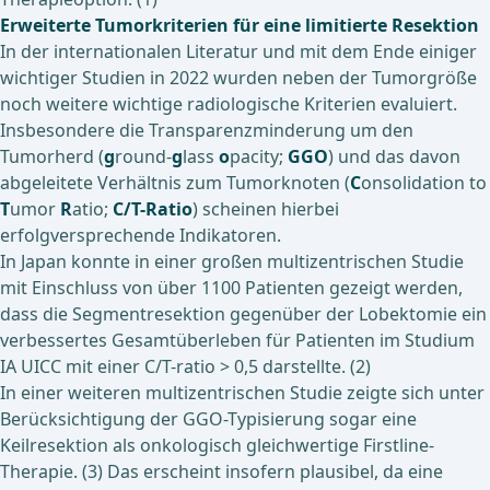
Erweiterte Tumorkriterien für eine limitierte Resektion
In der internationalen Literatur und mit dem Ende einiger
wichtiger Studien in 2022 wurden neben der Tumorgröße
noch weitere wichtige radiologische Kriterien evaluiert.
Insbesondere die Transparenzminderung um den
Tumorherd (
g
round-
g
lass
o
pacity;
GGO
) und das davon
abgeleitete Verhältnis zum Tumorknoten (
C
onsolidation to
T
umor
R
atio;
C/T-Ratio
) scheinen hierbei
erfolgversprechende Indikatoren.
In Japan konnte in einer großen multizentrischen Studie
mit Einschluss von über 1100 Patienten gezeigt werden,
dass die Segmentresektion gegenüber der Lobektomie ein
verbessertes Gesamtüberleben für Patienten im Studium
IA UICC mit einer C/T-ratio > 0,5 darstellte. (2)
In einer weiteren multizentrischen Studie zeigte sich unter
Berücksichtigung der GGO-Typisierung sogar eine
Keilresektion als onkologisch gleichwertige Firstline-
Therapie. (3) Das erscheint insofern plausibel, da eine