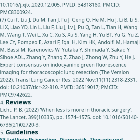
10.1016/j.xjtc.2020.12.005. PMID: 34318180; PMCID:
PMC8300924.
(7) Cui F, Liu J, Du M, Fan J, Fu J, Geng Q, He M, Hu J, Li B, Li S,
Li X, Liao YD, Lin L, Liu F, Liu J, Lv J, Pu Q, Tan L, Tian H, Wang
M, Wang T, Wei L, Xu C, Xu S, Xu S, Yang H, Yu BT, Yu G, Yu Z,
Lee CY, Pompeo E, Azari F, Igai H, Kim HK, Andolfi M, Hamaji
M, Bassi M, Karenovics W, Yutaka Y, Shimada Y, Sakao Y,
Sihoe ADL, Zhang Y, Zhang Z, Zhao J, Zhong W, Zhu Y, He J.
Expert consensus on indocyanine green fluorescence
imaging for thoracoscopic lung resection (The Version
2022). Transl Lung Cancer Res. 2022 Nov;11(11):2318-2331.
doi: 10.21037/tlcr-22-810. PMID: 36519017; PMCID:
PMC9742622.
Reviews
Licht, P. B. (2022) ‘When less is more in thoracic surgery’,
The Lancet, 399(10335), pp. 1574–1575. doi: 10.1016/S0140-
6736(21)02720-3.
Guidelines
S3-Leitlinie Prävention, Diagnostik, Therapie und