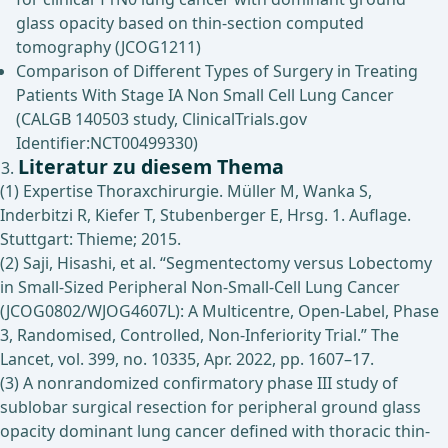
glass opacity based on thin-section computed
tomography (JCOG1211)
Comparison of Different Types of Surgery in Treating
Patients With Stage IA Non Small Cell Lung Cancer
(CALGB 140503 study, ClinicalTrials.gov
Identifier:NCT00499330)
Literatur zu diesem Thema
(1) Expertise Thoraxchirurgie. Müller M, Wanka S,
Inderbitzi R, Kiefer T, Stubenberger E, Hrsg. 1. Auflage.
Stuttgart: Thieme; 2015.
(2) Saji, Hisashi, et al. “Segmentectomy versus Lobectomy
in Small-Sized Peripheral Non-Small-Cell Lung Cancer
(JCOG0802/WJOG4607L): A Multicentre, Open-Label, Phase
3, Randomised, Controlled, Non-Inferiority Trial.” The
Lancet, vol. 399, no. 10335, Apr. 2022, pp. 1607–17.
(3) A nonrandomized confirmatory phase III study of
sublobar surgical resection for peripheral ground glass
opacity dominant lung cancer defined with thoracic thin-