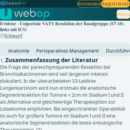
🌐
Deutsch
Anmelden
Registrieren
Gewählte Sprache: Deutsch
🇩🇪
Deutsch
Menu
✓
Evidenz - Uniportale VATS Resektion der Basalgruppe (S7-10)
🇬🇧
English
links mit ICG
Entwurf
🇪🇸
Spanisch
Anatomie
Perioperatives Management
Durchführ
🇧🇷
Brasilianisch
Zusammenfassung der Literatur
Die Frage der parenchymsparenden Resektion bei
Bronchialkarzinomen wird seit längerem intensiv
diskutiert. In der überarbeiteten S3-Leitlinie
Lungenkarzinom wird nun erstmals die anatomische
Segmentresektion für Tumore < 2cm im Stadium I und II
als Alternative und gleichwertige Therapieoption zur
Lobektomie empfohlen. Bei eingeschränkter Operabilität
ist auch für größere Tumore im Stadium I und II eine
anatomische Segmentresektion die beste onkologische
Therapieoption. (1)