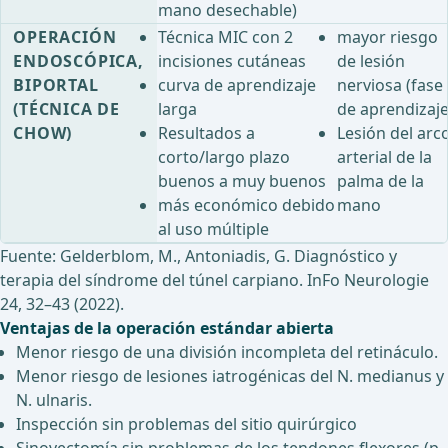
mano desechable)
OPERACIÓN
Técnica MIC con 2
mayor riesgo
ENDOSCÓPICA,
incisiones cutáneas
de lesión
BIPORTAL
curva de aprendizaje
nerviosa (fase
(TÉCNICA DE
larga
de aprendizaje
CHOW)
Resultados a
Lesión del arc
corto/largo plazo
arterial de la
buenos a muy buenos
palma de la
más económico debido
mano
al uso múltiple
Fuente: Gelderblom, M., Antoniadis, G. Diagnóstico y
terapia del síndrome del túnel carpiano. InFo Neurologie
24, 32–43 (2022).
Ventajas de la operación estándar abierta
Menor riesgo de una división incompleta del retináculo.
Menor riesgo de lesiones iatrogénicas del N. medianus y
N. ulnaris.
Inspección sin problemas del sitio quirúrgico