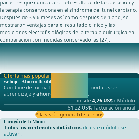
pacientes que compararon el resultado de la operación y
la terapia conservadora en el síndrome del túnel carpiano.
Después de 3 y 6 meses así como después de 1 año, se
mostraron ventajas para el resultado clínico y las
mediciones electrofisiológicas de la terapia quirúrgica en
comparación con medidas conservadoras [27].
Estudios en curso actualmente sobre este tema
Utilidad de la medición de la estenosis del nervio mediano
para el diagnóstico del síndrome del tún
Oferta más popular
Activar ahora y
webop - Ahorro flexible
seguir
Combine de forma flexible nuestros módulos de
aprendiendo
aprendizaje y
ahorre hasta un 50%
.
directamente.
desde
4,26 US$
/ Módulo
51,22 US$/ facturación anual
A la visión general de precios
Cirugía de la Mano
Todos los contenidos didácticos
de este módulo se
activan.