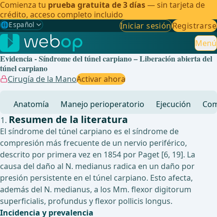
Comienza tu
prueba gratuita de 3 días
— sin tarjeta de
crédito, acceso completo incluido
🌐
Español
Iniciar sesión
Registrarse
Gewählte Sprache: Español
🇩🇪
Alemán
Menú
Evidencia - Síndrome del túnel carpiano – Liberación abierta del
🇬🇧
Inglés
túnel carpiano
Cirugía de la Mano
Activar ahora
🇪🇸
Español
✓
Anatomía
Manejo perioperatorio
Ejecución
Com
🇧🇷
Brasileño
Resumen de la literatura
El síndrome del túnel carpiano es el síndrome de
compresión más frecuente de un nervio periférico,
descrito por primera vez en 1854 por Paget [6, 19]. La
causa del daño al N. medianus radica en un daño por
presión persistente en el túnel carpiano. Esto afecta,
además del N. medianus, a los Mm. flexor digitorum
superficialis, profundus y flexor pollicis longus.
Incidencia y prevalencia