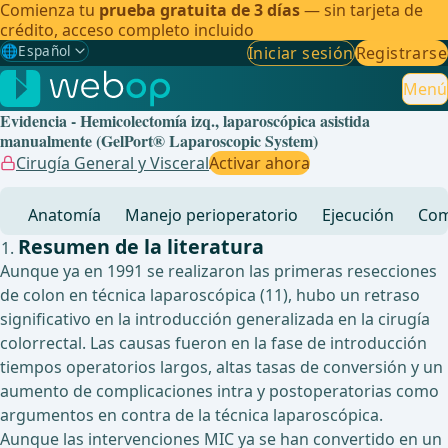
Comienza tu
prueba gratuita de 3 días
— sin tarjeta de
crédito, acceso completo incluido
🌐
Español
Iniciar sesión
Registrarse
Gewählte Sprache: Español
🇩🇪
Alemán
Menú
Evidencia - Hemicolectomía izq., laparoscópica asistida
🇬🇧
Inglés
manualmente (GelPort® Laparoscopic System)
Cirugía General y Visceral
Activar ahora
🇪🇸
Español
✓
Anatomía
Manejo perioperatorio
Ejecución
Com
🇧🇷
Brasileño
Resumen de la literatura
Aunque ya en 1991 se realizaron las primeras resecciones
de colon en técnica laparoscópica (11), hubo un retraso
significativo en la introducción generalizada en la cirugía
colorrectal. Las causas fueron en la fase de introducción
tiempos operatorios largos, altas tasas de conversión y un
aumento de complicaciones intra y postoperatorias como
argumentos en contra de la técnica laparoscópica.
Aunque las intervenciones MIC ya se han convertido en un