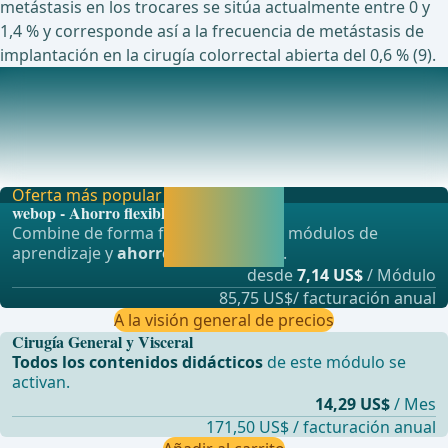
metástasis en los trocares se sitúa actualmente entre 0 y
1,4 % y corresponde así a la frecuencia de metástasis de
implantación en la cirugía colorrectal abierta del 0,6 % (9).
Estudios actualmente en curso sobre este tema
Randomized Trial Comparing Low Pressure in
Laparoscopic Colorectal Resection With Warm and
Humidifi
Oferta más popular
Activar ahora y
webop - Ahorro flexible
seguir
Combine de forma flexible nuestros módulos de
aprendiendo
aprendizaje y
ahorre hasta un 50%
.
directamente.
desde
7,14 US$
/ Módulo
85,75 US$/ facturación anual
A la visión general de precios
Cirugía General y Visceral
Todos los contenidos didácticos
de este módulo se
activan.
14,29 US$
/ Mes
171,50 US$ / facturación anual