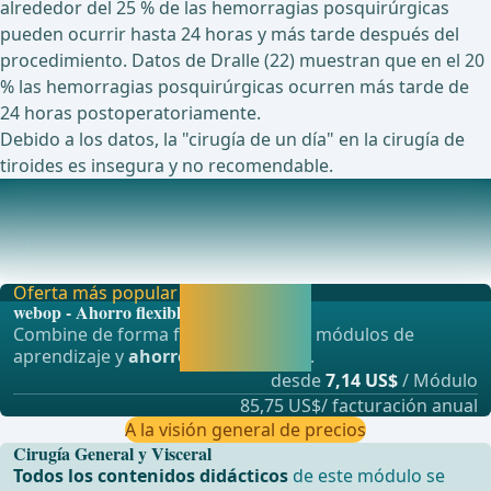
alrededor del 25 % de las hemorragias posquirúrgicas
pueden ocurrir hasta 24 horas y más tarde después del
procedimiento. Datos de Dralle (22) muestran que en el 20
% las hemorragias posquirúrgicas ocurren más tarde de
24 horas postoperatoriamente.
Debido a los datos, la "cirugía de un día" en la cirugía de
tiroides es insegura y no recomendable.
Estudios en curso actualmente sobre este tema
Un estudio clínico multicéntrico, aleatorizado y controlado
sobre la viabilidad y seguridad de la t
Oferta más popular
Activar ahora y
webop - Ahorro flexible
seguir
Combine de forma flexible nuestros módulos de
aprendiendo
aprendizaje y
ahorre hasta un 50%
.
directamente.
desde
7,14 US$
/ Módulo
85,75 US$/ facturación anual
A la visión general de precios
Cirugía General y Visceral
Todos los contenidos didácticos
de este módulo se