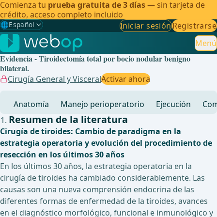
Comienza tu
prueba gratuita de 3 días
— sin tarjeta de
crédito, acceso completo incluido
🌐
Español
Iniciar sesión
Registrarse
Gewählte Sprache: Español
🇩🇪
Alemán
Menú
Evidencia - Tiroidectomía total por bocio nodular benigno
🇬🇧
Inglés
bilateral.
Cirugía General y Visceral
Activar ahora
🇪🇸
Español
✓
Anatomía
Manejo perioperatorio
Ejecución
Com
🇧🇷
Brasileño
Resumen de la literatura
Cirugía de tiroides: Cambio de paradigma en la
estrategia operatoria y evolución del procedimiento de
resección en los últimos 30 años
En los últimos 30 años, la estrategia operatoria en la
cirugía de tiroides ha cambiado considerablemente. Las
causas son una nueva comprensión endocrina de las
diferentes formas de enfermedad de la tiroides, avances
en el diagnóstico morfológico, funcional e inmunológico y