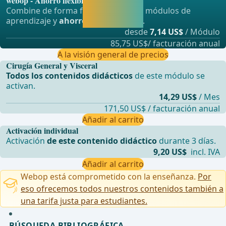
webop - Ahorro flexible
seguir
Combine de forma flexible nuestros módulos de
aprendiendo
aprendizaje y
ahorre hasta un 50%
.
directamente.
desde
7,14 US$
/ Módulo
85,75 US$/ facturación anual
A la visión general de precios
Cirugía General y Visceral
Todos los contenidos didácticos
de este módulo se
activan.
14,29 US$
/ Mes
171,50 US$ / facturación anual
Añadir al carrito
Activación individual
Activación
de este contenido didáctico
durante 3 días.
9,20 US$
incl. IVA
Añadir al carrito
Webop está comprometido con la enseñanza.
Por
eso ofrecemos todos nuestros contenidos también a
una tarifa justa para estudiantes.
BÚSQUEDA BIBLIOGRÁFICA