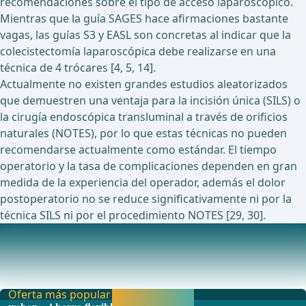
recomendaciones sobre el tipo de acceso laparoscópico.
Mientras que la guía SAGES hace afirmaciones bastante
vagas, las guías S3 y EASL son concretas al indicar que la
colecistectomía laparoscópica debe realizarse en una
técnica de 4 trócares [4, 5, 14].
Actualmente no existen grandes estudios aleatorizados
que demuestren una ventaja para la incisión única (SILS) o
la cirugía endoscópica transluminal a través de orificios
naturales (NOTES), por lo que estas técnicas no pueden
recomendarse actualmente como estándar. El tiempo
operatorio y la tasa de complicaciones dependen en gran
medida de la experiencia del operador, además el dolor
postoperatorio no se reduce significativamente ni por la
técnica SILS ni por el procedimiento NOTES [29, 30].
Estudios en curso sobre este tema
Estudio DOLCE: Colecistectom&#xED;a laparosc&#xF3;pica
en r&#xE9;gimen ambulatorio versus pernoctac
Oferta más popular
Activar ahora y