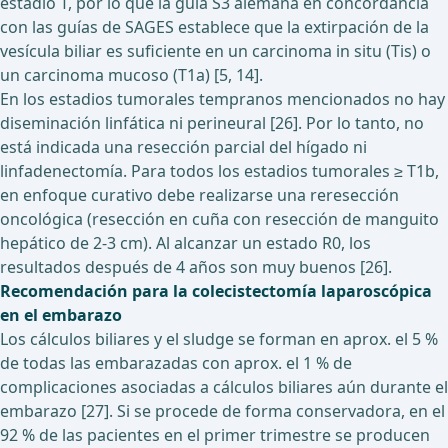
estadio T, por lo que la guía S3 alemana en concordancia
con las guías de SAGES establece que la extirpación de la
vesícula biliar es suficiente en un carcinoma in situ (Tis) o
un carcinoma mucoso (T1a) [5, 14].
En los estadios tumorales tempranos mencionados no hay
diseminación linfática ni perineural [26]. Por lo tanto, no
está indicada una resección parcial del hígado ni
linfadenectomía. Para todos los estadios tumorales ≥ T1b,
en enfoque curativo debe realizarse una reresección
oncológica (resección en cuña con resección de manguito
hepático de 2-3 cm). Al alcanzar un estado R0, los
resultados después de 4 años son muy buenos [26].
Recomendación para la colecistectomía laparoscópica
en el embarazo
Los cálculos biliares y el sludge se forman en aprox. el 5 %
de todas las embarazadas con aprox. el 1 % de
complicaciones asociadas a cálculos biliares aún durante el
embarazo [27]. Si se procede de forma conservadora, en el
92 % de las pacientes en el primer trimestre se producen