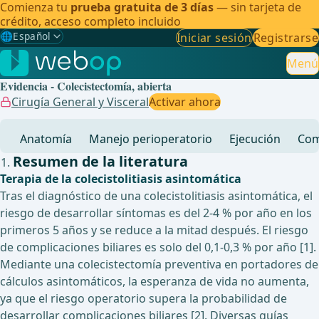
Comienza tu
prueba gratuita de 3 días
— sin tarjeta de
crédito, acceso completo incluido
🌐
Español
Iniciar sesión
Registrarse
Gewählte Sprache: Español
🇩🇪
Alemán
Menú
Evidencia - Colecistectomía, abierta
🇬🇧
Inglés
Cirugía General y Visceral
Activar ahora
🇪🇸
Español
✓
Anatomía
Manejo perioperatorio
Ejecución
Com
🇧🇷
Brasileño
Resumen de la literatura
Terapia de la colecistolitiasis asintomática
Tras el diagnóstico de una colecistolitiasis asintomática, el
riesgo de desarrollar síntomas es del 2-4 % por año en los
primeros 5 años y se reduce a la mitad después. El riesgo
de complicaciones biliares es solo del 0,1-0,3 % por año [1].
Mediante una colecistectomía preventiva en portadores de
cálculos asintomáticos, la esperanza de vida no aumenta,
ya que el riesgo operatorio supera la probabilidad de
desarrollar complicaciones biliares [2]. Diversas guías