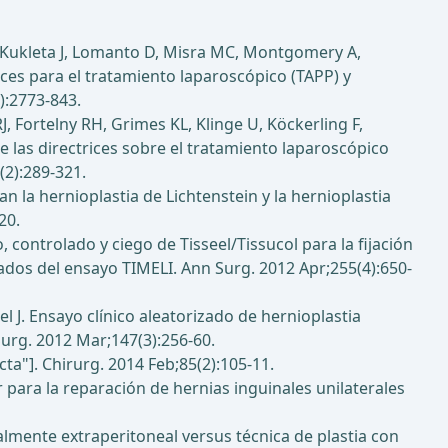
 E, Kukleta J, Lomanto D, Misra MC, Montgomery A,
ces para el tratamiento laparoscópico (TAPP) y
):2773-843.
J, Fortelny RH, Grimes KL, Klinge U, Köckerling F,
e las directrices sobre el tratamiento laparoscópico
(2):289-321.
n la hernioplastia de Lichtenstein y la hernioplastia
20.
controlado y ciego de Tisseel/Tissucol para la fijación
tados del ensayo TIMELI. Ann Surg. 2012 Apr;255(4):650-
el J. Ensayo clínico aleatorizado de hernioplastia
Surg. 2012 Mar;147(3):256-60.
ta"]. Chirurg. 2014 Feb;85(2):105-11.
 para la reparación de hernias inguinales unilaterales
talmente extraperitoneal versus técnica de plastia con