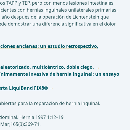
os TAPP y TEP, pero con menos lesiones intestinales
 pacientes con hernias inguinales unilaterales primarias,
 año después de la operación de Lichtenstein que
e demostrar una diferencia significativa en el dolor
ciones ancianas: un estudio retrospectivo,
aleatorizado, multicéntrico, doble ciego.
 mínimamente invasiva de hernia inguinal: un ensayo
ierta LiquiBand FIX8®
abiertas para la reparación de hernia inguinal.
bdominal. Hernia 1997 1:12–19
3 Mar;165(3):369-71.