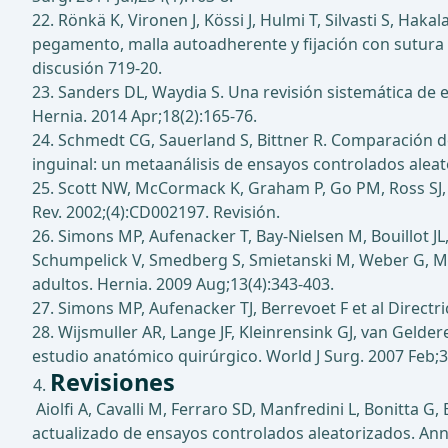
22. Rönkä K, Vironen J, Kössi J, Hulmi T, Silvasti S, Hak
pegamento, malla autoadherente y fijación con sutura d
discusión 719-20.
23. Sanders DL, Waydia S. Una revisión sistemática de e
Hernia. 2014 Apr;18(2):165-76.
24. Schmedt CG, Sauerland S, Bittner R. Comparación d
inguinal: un metaanálisis de ensayos controlados aleat
25. Scott NW, McCormack K, Graham P, Go PM, Ross SJ, 
Rev. 2002;(4):CD002197. Revisión.
26. Simons MP, Aufenacker T, Bay-Nielsen M, Bouillot JL
Schumpelick V, Smedberg S, Smietanski M, Weber G, Mis
adultos. Hernia. 2009 Aug;13(4):343-403.
27. Simons MP, Aufenacker TJ, Berrevoet F et al Direct
28. Wijsmuller AR, Lange JF, Kleinrensink GJ, van Gelder
estudio anatómico quirúrgico. World J Surg. 2007 Feb;31
Revisiones
Aiolfi A, Cavalli M, Ferraro SD, Manfredini L, Bonitta G
actualizado de ensayos controlados aleatorizados. Ann