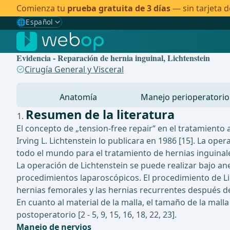
Comienza tu
prueba gratuita de 3 días
— sin tarjeta d
🌐
Español
Gewählte Sprache: Español
🇩🇪
Alemán
Evidencia - Reparación de hernia inguinal, Lichtenstein
🇬🇧
Inglés
Cirugía General y Visceral
🇪🇸
Español
✓
Anatomía
Manejo perioperatorio
🇧🇷
Brasileño
Resumen de la literatura
El concepto de „tension-free repair“ en el tratamient
Irving L. Lichtenstein lo publicara en 1986 [15]. La op
todo el mundo para el tratamiento de hernias inguinales
La operación de Lichtenstein se puede realizar bajo an
procedimientos laparoscópicos. El procedimiento de Lic
hernias femorales y las hernias recurrentes después de 
En cuanto al material de la malla, el tamaño de la malla
postoperatorio [2 - 5, 9, 15, 16, 18, 22, 23].
Manejo de nervios