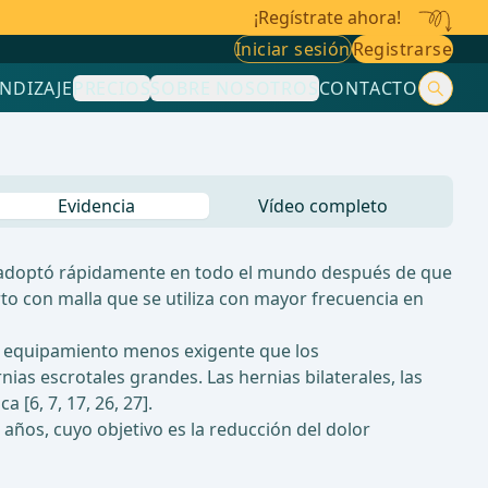
¡Regístrate ahora!
Iniciar sesión
Registrarse
NDIZAJE
PRECIOS
SOBRE NOSOTROS
CONTACTO
Evidencia
Vídeo completo
 se adoptó rápidamente en todo el mundo después de que
rto con malla que se utiliza con mayor frecuencia en
o a equipamiento menos exigente que los
as escrotales grandes. Las hernias bilaterales, las
[6, 7, 17, 26, 27].
s años, cuyo objetivo es la reducción del dolor