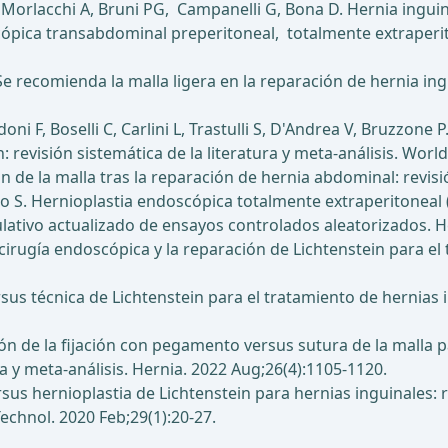
, Morlacchi A, Bruni PG, Campanelli G, Bona D. Hernia inguin
ópica transabdominal preperitoneal, totalmente extraperit
 recomienda la malla ligera en la reparación de hernia ingui
doni F, Boselli C, Carlini L, Trastulli S, D'Andrea V, Bruzzone
 revisión sistemática de la literatura y meta-análisis. World
 de la malla tras la reparación de hernia abdominal: revisi
verio S. Hernioplastia endoscópica totalmente extraperitoneal
lativo actualizado de ensayos controlados aleatorizados. H
cirugía endoscópica y la reparación de Lichtenstein para el 
sus técnica de Lichtenstein para el tratamiento de hernias i
 de la fijación con pegamento versus sutura de la malla pa
ca y meta-análisis. Hernia. 2022 Aug;26(4):1105-1120.
sus hernioplastia de Lichtenstein para hernias inguinales: 
echnol. 2020 Feb;29(1):20-27.