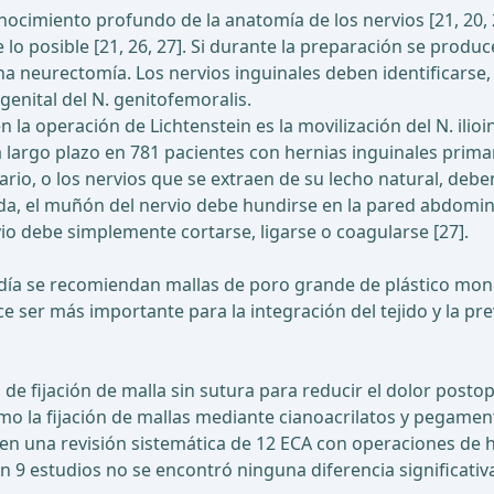
ocimiento profundo de la anatomía de los nervios [21, 20, 2
o posible [21, 26, 27]. Si durante la preparación se produce 
una neurectomía. Los nervios inguinales deben identificarse,
 genital del N. genitofemoralis.
en la operación de Lichtenstein es la movilización del N. ili
largo plazo en 781 pacientes con hernias inguinales primar
niario, o los nervios que se extraen de su lecho natural, de
ada, el muñón del nervio debe hundirse en la pared abdomina
vio debe simplemente cortarse, ligarse o coagularse [27].
n día se recomiendan mallas de poro grande de plástico mon
ce ser más importante para la integración del tejido y la pr
 de fijación de malla sin sutura para reducir el dolor post
omo la fijación de mallas mediante cianoacrilatos y pegament
 en una revisión sistemática de 12 ECA con operaciones de he
n 9 estudios no se encontró ninguna diferencia significativa