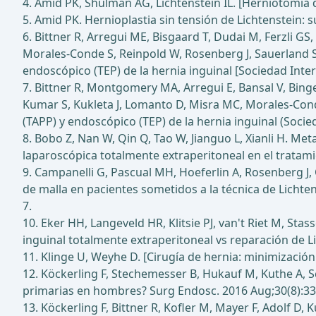
4. Amid PK, Shulman AG, Lichtenstein IL. [Herniotomía d
5. Amid PK. Hernioplastia sin tensión de Lichtenstein: su
6. Bittner R, Arregui ME, Bisgaard T, Dudai M, Ferzli GS
Morales-Conde S, Reinpold W, Rosenberg J, Sauerland S,
endoscópico (TEP) de la hernia inguinal [Sociedad Inte
7. Bittner R, Montgomery MA, Arregui E, Bansal V, Bingen
Kumar S, Kukleta J, Lomanto D, Misra MC, Morales-Conde 
(TAPP) y endoscópico (TEP) de la hernia inguinal (Soci
8. Bobo Z, Nan W, Qin Q, Tao W, Jianguo L, Xianli H. Me
laparoscópica totalmente extraperitoneal en el tratamie
9. Campanelli G, Pascual MH, Hoeferlin A, Rosenberg J, 
de malla en pacientes sometidos a la técnica de Lichten
7.
10. Eker HH, Langeveld HR, Klitsie PJ, van't Riet M, Sta
inguinal totalmente extraperitoneal vs reparación de L
11. Klinge U, Weyhe D. [Cirugía de hernia: minimización
12. Köckerling F, Stechemesser B, Hukauf M, Kuthe A, S
primarias en hombres? Surg Endosc. 2016 Aug;30(8):33
13. Köckerling F, Bittner R, Kofler M, Mayer F, Adolf D