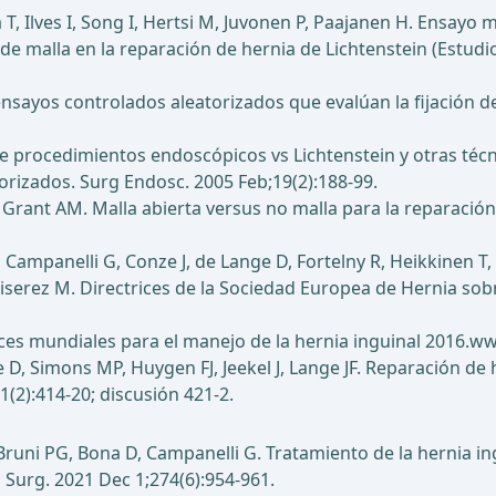
ala T, Ilves I, Song I, Hertsi M, Juvonen P, Paajanen H. Ensay
e malla en la reparación de hernia de Lichtenstein (Estudi
nsayos controlados aleatorizados que evalúan la fijación de
e procedimientos endoscópicos vs Lichtenstein y otras técni
orizados. Surg Endosc. 2005 Feb;19(2):188-99.
Grant AM. Malla abierta versus no malla para la reparación
, Campanelli G, Conze J, de Lange D, Fortelny R, Heikkinen T,
erez M. Directrices de la Sociedad Europea de Hernia sobre
rices mundiales para el manejo de la hernia inguinal 2016.
e D, Simons MP, Huygen FJ, Jeekel J, Lange JF. Reparación de 
(2):414-20; discusión 421-2.
, Bruni PG, Bona D, Campanelli G. Tratamiento de la hernia in
 Surg. 2021 Dec 1;274(6):954-961.