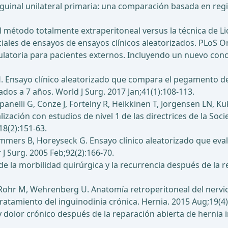
nguinal unilateral primaria: una comparación basada en re
El método totalmente extraperitoneal versus la técnica de Li
ciales de ensayos de ensayos clínicos aleatorizados. PLoS O
ulatoria para pacientes externos. Incluyendo un nuevo conce
n H. Ensayo clínico aleatorizado que compara el pegamento de 
ados a 7 años. World J Surg. 2017 Jan;41(1):108-113.
panelli G, Conze J, Fortelny R, Heikkinen T, Jorgensen LN, K
ación con estudios de nivel 1 de las directrices de la Soc
18(2):151-63.
mmers B, Horeyseck G. Ensayo clínico aleatorizado que eval
 J Surg. 2005 Feb;92(2):166-70.
s de la morbilidad quirúrgica y la recurrencia después de la 
ohr M, Wehrenberg U. Anatomía retroperitoneal del nervio i
tratamiento del inguinodinia crónica. Hernia. 2015 Aug;19(4)
y dolor crónico después de la reparación abierta de hernia 