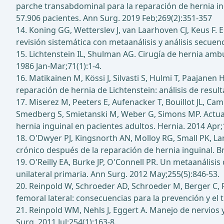
parche transabdominal para la reparación de hernia i
57.906 pacientes. Ann Surg. 2019 Feb;269(2):351-357
14. Koning GG, Wetterslev J, van Laarhoven CJ, Keus F. 
revisión sistemática con metaanálisis y análisis secuen
15. Lichtenstein IL, Shulman AG. Cirugía de hernia amb
1986 Jan-Mar;71(1):1-4.
16. Matikainen M, Kössi J, Silvasti S, Hulmi T, Paajane
reparación de hernia de Lichtenstein: análisis de result
17. Miserez M, Peeters E, Aufenacker T, Bouillot JL, Cam
Smedberg S, Smietanski M, Weber G, Simons MP. Actualiz
hernia inguinal en pacientes adultos. Hernia. 2014 Apr;
18. O'Dwyer PJ, Kingsnorth AN, Molloy RG, Small PK, La
crónico después de la reparación de hernia inguinal. Br
19. O'Reilly EA, Burke JP, O'Connell PR. Un metaanálisi
unilateral primaria. Ann Surg. 2012 May;255(5):846-53.
20. Reinpold W, Schroeder AD, Schroeder M, Berger C, R
femoral lateral: consecuencias para la prevención y el 
21. Reinpold WM, Nehls J, Eggert A. Manejo de nervios 
Surg. 2011 Jul;254(1):163-8.