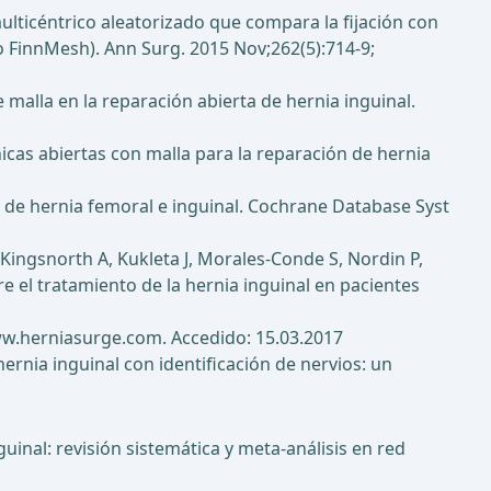
o multicéntrico aleatorizado que compara la fijación con
o FinnMesh). Ann Surg. 2015 Nov;262(5):714-9;
 malla en la reparación abierta de hernia inguinal.
cas abiertas con malla para la reparación de hernia
 de hernia femoral e inguinal. Cochrane Database Syst
 Kingsnorth A, Kukleta J, Morales-Conde S, Nordin P,
 el tratamiento de la hernia inguinal en pacientes
www.herniasurge.com. Accedido: 15.03.2017
hernia inguinal con identificación de nervios: un
guinal: revisión sistemática y meta-análisis en red