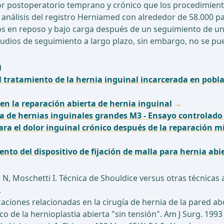
lor postoperatorio temprano y crónico que los procedimient
 En un análisis del registro Herniamed con alrededor de 58.000
os en reposo y bajo carga después de un seguimiento de un
udios de seguimiento a largo plazo, sin embargo, no se pued
a
 tratamiento de la hernia inguinal incarcerada en pobla
 en la reparación abierta de hernia inguinal
a de hernias inguinales grandes M3 - Ensayo controlado 
para el dolor inguinal crónico después de la reparación
ento del dispositivo de fijación de malla para hernia ab
o N, Moschetti I. Técnica de Shouldice versus otras técnicas 
.
icaciones relacionadas en la cirugía de hernia de la pared a
ico de la hernioplastia abierta "sin tensión". Am J Surg. 199