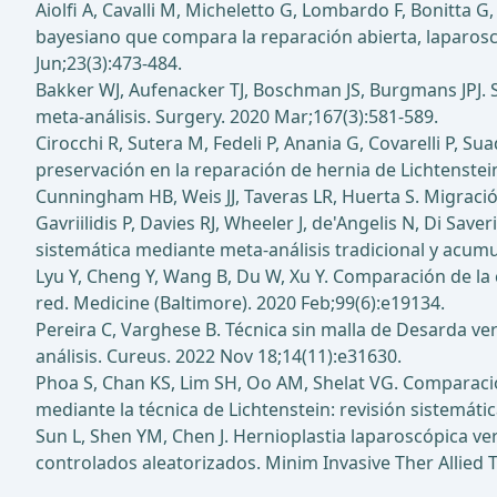
Aiolfi A, Cavalli M, Micheletto G, Lombardo F, Bonitta G
bayesiano que compara la reparación abierta, laparosc
Jun;23(3):473-484.
Bakker WJ, Aufenacker TJ, Boschman JS, Burgmans JPJ. Se
meta-análisis. Surgery. 2020 Mar;167(3):581-589.
Cirocchi R, Sutera M, Fedeli P, Anania G, Covarelli P, Sua
preservación en la reparación de hernia de Lichtenstein:
Cunningham HB, Weis JJ, Taveras LR, Huerta S. Migración
Gavriilidis P, Davies RJ, Wheeler J, de'Angelis N, Di Sa
sistemática mediante meta-análisis tradicional y acumu
Lyu Y, Cheng Y, Wang B, Du W, Xu Y. Comparación de la 
red. Medicine (Baltimore). 2020 Feb;99(6):e19134.
Pereira C, Varghese B. Técnica sin malla de Desarda ver
análisis. Cureus. 2022 Nov 18;14(11):e31630.
Phoa S, Chan KS, Lim SH, Oo AM, Shelat VG. Comparación
mediante la técnica de Lichtenstein: revisión sistemáti
Sun L, Shen YM, Chen J. Hernioplastia laparoscópica ver
controlados aleatorizados. Minim Invasive Ther Allied T