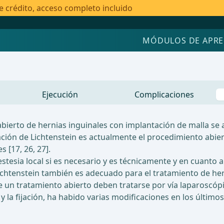
e crédito, acceso completo incluido
MÓDULOS DE APRE
Ejecución
Complicaciones
o abierto de hernias inguinales con implantación de malla
eración de Lichtenstein es actualmente el procedimiento abie
 [17, 26, 27].
estesia local si es necesario y es técnicamente y en cuant
htenstein también es adecuado para el tratamiento de herni
un tratamiento abierto deben tratarse por vía laparoscópica 
 y la fijación, ha habido varias modificaciones en los último