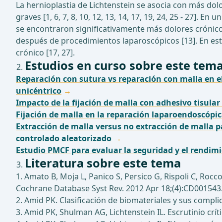
La hernioplastia de Lichtenstein se asocia con más do
graves [1, 6, 7, 8, 10, 12, 13, 14, 17, 19, 24, 25 - 27].
se encontraron significativamente más dolores crónic
después de procedimientos laparoscópicos [13]. En est
crónico [17, 27].
Estudios en curso sobre este tem
Reparación con sutura vs reparación con malla en el
unicéntrico
Impacto de la fijación de malla con adhesivo tisular
Fijación de malla en la reparación laparoendoscópic
Extracción de malla versus no extracción de malla 
controlado aleatorizado
Estudio PMCF para evaluar la seguridad y el rendimi
Literatura sobre este tema
1. Amato B, Moja L, Panico S, Persico G, Rispoli C, Rocc
Cochrane Database Syst Rev. 2012 Apr 18;(4):CD001543
2. Amid PK. Clasificación de biomateriales y sus compl
3. Amid PK, Shulman AG, Lichtenstein IL. Escrutinio crít