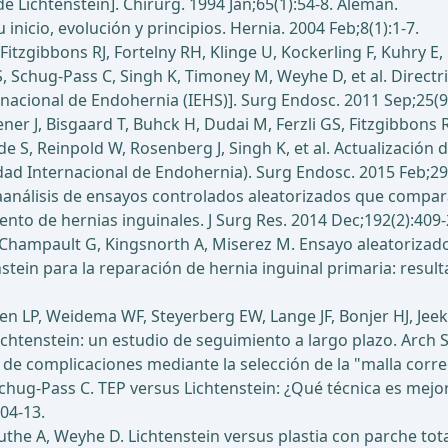
e Lichtenstein]. Chirurg. 1994 Jan;65(1):54-8. Alemán.
 inicio, evolución y principios. Hernia. 2004 Feb;8(1):1-7.
, Fitzgibbons RJ, Fortelny RH, Klinge U, Kockerling F, Kuhry
 Schug-Pass C, Singh K, Timoney M, Weyhe D, et al. Directri
rnacional de Endohernia (IEHS)]. Surg Endosc. 2011 Sep;25(9
er J, Bisgaard T, Buhck H, Dudai M, Ferzli GS, Fitzgibbons R
S, Reinpold W, Rosenberg J, Singh K, et al. Actualización d
edad Internacional de Endohernia). Surg Endosc. 2015 Feb;29
taanálisis de ensayos controlados aleatorizados que compara
nto de hernias inguinales. J Surg Res. 2014 Dec;192(2):409-
Champault G, Kingsnorth A, Miserez M. Ensayo aleatorizado, 
stein para la reparación de hernia inguinal primaria: resul
ssen LP, Weidema WF, Steyerberg EW, Lange JF, Bonjer HJ, Jeek
ichtenstein: un estudio de seguimiento a largo plazo. Arch 
 de complicaciones mediante la selección de la "malla correc
chug-Pass C. TEP versus Lichtenstein: ¿Qué técnica es mejor
04-13.
, Kuthe A, Weyhe D. Lichtenstein versus plastia con parche to