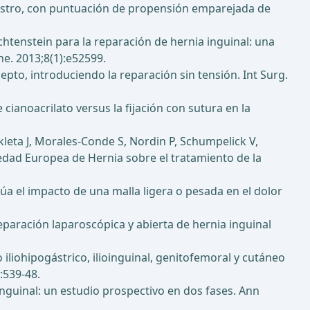
gistro, con puntuación de propensión emparejada de
chtenstein para la reparación de hernia inguinal: una
ne. 2013;8(1):e52599.
pto, introduciendo la reparación sin tensión. Int Surg.
cianoacrilato versus la fijación con sutura en la
ukleta J, Morales-Conde S, Nordin P, Schumpelick V,
iedad Europea de Hernia sobre el tratamiento de la
úa el impacto de una malla ligera o pesada en el dolor
reparación laparoscópica y abierta de hernia inguinal
liohipogástrico, ilioinguinal, genitofemoral y cutáneo
:539-48.
inguinal: un estudio prospectivo en dos fases. Ann