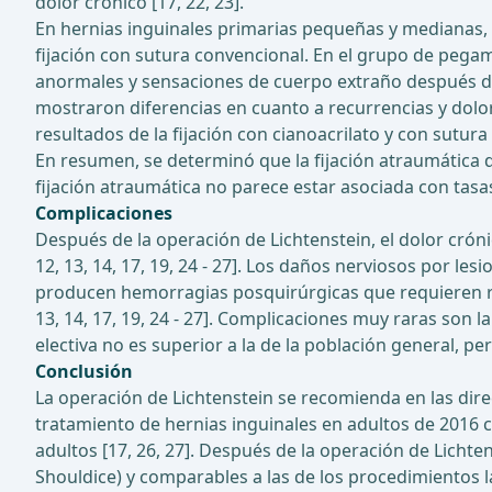
dolor crónico [17, 22, 23].
En hernias inguinales primarias pequeñas y medianas, 
fijación con sutura convencional. En el grupo de pega
anormales y sensaciones de cuerpo extraño después de u
mostraron diferencias en cuanto a recurrencias y dolor
resultados de la fijación con cianoacrilato y con sutu
En resumen, se determinó que la fijación atraumática d
fijación atraumática no parece estar asociada con tasas
Complicaciones
Después de la operación de Lichtenstein, el dolor cróni
12, 13, 14, 17, 19, 24 - 27]. Los daños nerviosos por le
producen hemorragias posquirúrgicas que requieren revis
13, 14, 17, 19, 24 - 27]. Complicaciones muy raras son l
electiva no es superior a la de la población general, p
Conclusión
La operación de Lichtenstein se recomienda en las dire
tratamiento de hernias inguinales en adultos de 2016 c
adultos [17, 26, 27]. Después de la operación de Lichte
Shouldice) y comparables a las de los procedimientos 