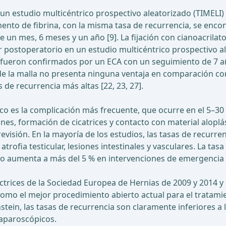
un estudio multicéntrico prospectivo aleatorizado (TIMELI)
mento de fibrina, con la misma tasa de recurrencia, se enc
n mes, 6 meses y un año [9]. La fijación con cianoacrilato,
 postoperatorio en un estudio multicéntrico prospectivo al
ra fueron confirmados por un ECA con un seguimiento de 7 a
e la malla no presenta ninguna ventaja en comparación con l
 de recurrencia más altas [22, 23, 27].
co es la complicación más frecuente, que ocurre en el 5–30 %
siones, formación de cicatrices y contacto con material aloplá
ión. En la mayoría de los estudios, las tasas de recurrencia
a atrofia testicular, lesiones intestinales y vasculares. La t
ero aumenta a más del 5 % en intervenciones de emergencia c
ctrices de la Sociedad Europea de Hernias de 2009 y 2014 y 
omo el mejor procedimiento abierto actual para el tratamie
nstein, las tasas de recurrencia son claramente inferiores a 
laparoscópicos.