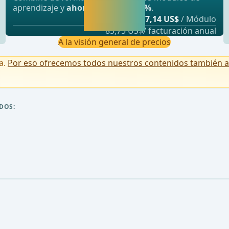
seguir
aprendizaje y
ahorre hasta un 50%
.
aprendiendo
desde
7,14 US$
/ Módulo
directamente.
85,75 US$/ facturación anual
A la visión general de precios
a.
Por eso ofrecemos todos nuestros contenidos también a u
DOS: