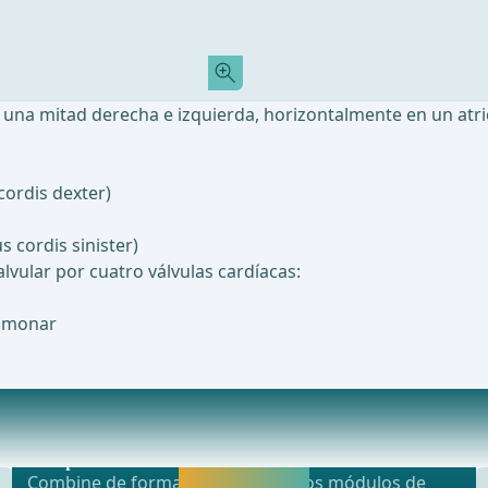
 una mitad derecha e izquierda, horizontalmente en un atrio
cordis dexter)
s cordis sinister)
lvular por cuatro válvulas cardíacas:
ulmonar
Oferta más popular
#xF3;nlas v&#xE1;lvulas card&#xED;acas son ext
webop - Ahorro flexible
Activar ahora y
Combine de forma flexible nuestros módulos de