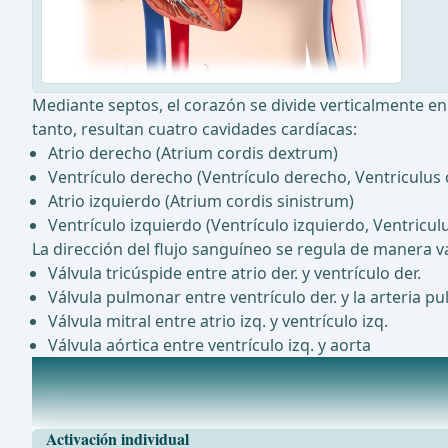
Mediante septos, el corazón se divide verticalmente en
tanto, resultan cuatro cavidades cardíacas:
Atrio derecho (Atrium cordis dextrum)
Ventrículo derecho (Ventrículo derecho, Ventriculus 
Atrio izquierdo (Atrium cordis sinistrum)
Ventrículo izquierdo (Ventrículo izquierdo, Ventriculu
La dirección del flujo sanguíneo se regula de manera va
Válvula tricúspide entre atrio der. y ventrículo der.
Válvula pulmonar entre ventrículo der. y la arteria p
Válvula mitral entre atrio izq. y ventrículo izq.
Válvula aórtica entre ventrículo izq. y aorta
Estructura de la pared
Endocardiocubre toda la superficie interna del coraz&
Activación individual