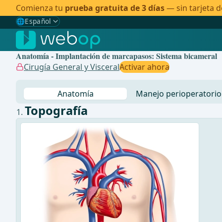
Comienza tu
prueba gratuita de 3 días
— sin tarjeta d
🌐
Español
Gewählte Sprache: Español
🇩🇪
Alemán
Anatomía - Implantación de marcapasos: Sistema bicameral
🇬🇧
Inglés
Cirugía General y Visceral
Activar ahora
🇪🇸
Español
✓
Anatomía
Manejo perioperatorio
🇧🇷
Brasileño
Topografía