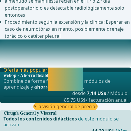
a menudo se manifiesta recién en el 1.º o 2.º día
postoperatorio o es detectable radiológicamente solo
entonces
Procedimiento según la extensión y la clínica: Esperar en
caso de neumotórax en manto, posiblemente drenaje
torácico o catéter pleural
Profilaxis y manejo de complicaciones postoperatorias
2.1 Infecciones tempranaslas infecciones que ocurren
dentro de las primeras 2 semanas postoperatori
Oferta más popular
Activar ahora y
webop - Ahorro flexible
seguir
Combine de forma flexible nuestros módulos de
aprendiendo
aprendizaje y
ahorre hasta un 50%
.
directamente.
desde
7,14 US$
/ Módulo
85,75 US$/ facturación anual
A la visión general de precios
Cirugía General y Visceral
Todos los contenidos didácticos
de este módulo se
activan.