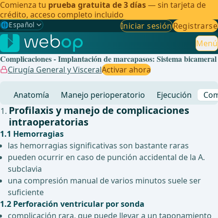
Comienza tu
prueba gratuita de 3 días
— sin tarjeta de
crédito, acceso completo incluido
🌐
Español
Iniciar sesión
Registrarse
Gewählte Sprache: Español
🇩🇪
Alemán
Menú
Complicaciones - Implantación de marcapasos: Sistema bicameral
🇬🇧
Inglés
Cirugía General y Visceral
Activar ahora
🇪🇸
Español
✓
Anatomía
Manejo perioperatorio
Ejecución
Com
🇧🇷
Brasileño
Profilaxis y manejo de complicaciones
intraoperatorias
1.1 Hemorragias
las hemorragias significativas son bastante raras
pueden ocurrir en caso de punción accidental de la A.
subclavia
una compresión manual de varios minutos suele ser
suficiente
1.2 Perforación ventricular por sonda
complicación rara, que puede llevar a un taponamiento