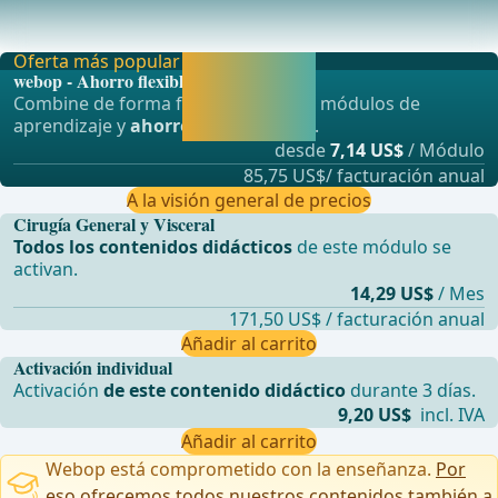
Registro Internacional de Marcapasos sin Cables (i-
LEAPER)Estudio Clínico del Impacto de Diferentes
Oferta más popular
Activar ahora y
webop - Ahorro flexible
seguir
Combine de forma flexible nuestros módulos de
aprendiendo
aprendizaje y
ahorre hasta un 50%
.
directamente.
desde
7,14 US$
/ Módulo
85,75 US$/ facturación anual
A la visión general de precios
Cirugía General y Visceral
Todos los contenidos didácticos
de este módulo se
activan.
14,29 US$
/ Mes
171,50 US$ / facturación anual
Añadir al carrito
Activación individual
Activación
de este contenido didáctico
durante 3 días.
9,20 US$
incl. IVA
Añadir al carrito
Webop está comprometido con la enseñanza.
Por
eso ofrecemos todos nuestros contenidos también a