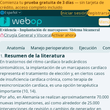
Comienza tu
prueba gratuita de 3 días
— sin tarjeta de
crédito, acceso completo incluido
🌐
Español
Iniciar sesión
Registrarse
Gewählte Sprache: Español
🇩🇪
Alemán
Menú
Evidencia - Implantación de marcapasos: Sistema bicameral
🇬🇧
Inglés
Cirugía General y Visceral
Activar ahora
🇪🇸
Español
✓
Anatomía
Manejo perioperatorio
Ejecución
Com
🇧🇷
Brasileño
Resumen de la literatura
En trastornos del ritmo cardíaco bradicárdicos
sintomáticos, la implantación de un marcapasos cardíaco
representa el tratamiento de elección y, en ciertos casos
de insuficiencia cardíaca crónica, como terapia de
resincronización cardíaca, es una opción terapéutica
importante (10, 14).
Por año, en Alemania se realizan aproximadamente 70.000
nuevas implantaciones, así como alrededor de 25.000
intervenciones de revisión o cambios de generador en