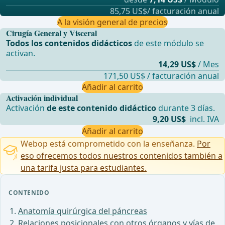
85,75 US$/ facturación anual
A la visión general de precios
Cirugía General y Visceral
Todos los contenidos didácticos
de este módulo se
activan.
14,29 US$
/ Mes
171,50 US$ / facturación anual
Añadir al carrito
Activación individual
Activación
de este contenido didáctico
durante 3 días.
9,20 US$
incl. IVA
Añadir al carrito
Webop está comprometido con la enseñanza.
Por
eso ofrecemos todos nuestros contenidos también a
una tarifa justa para estudiantes.
CONTENIDO
Anatomía quirúrgica del páncreas
Relaciones posicionales con otros órganos y vías de