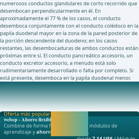
numerosos conductos glandulares de corto recorrido que
desembocan perpendicularmente en él. En
aproximadamente el 77 % de los casos, el conducto
desemboca conjuntamente con el conducto colédoco en la
papila duodenal mayor en la zona de la pared posterior de
la porción descendente del duodeno; en los casos
restantes, las desembocaduras de ambos conductos están
próximas entre sí. El conducto pancreático accesorio, un
conducto excretor accesorio, a menudo está solo
rudimentariamente desarrollado o falta por completo. Si
está presente, desemboca en la papila duodenal menor.
Vascularización
La irrigación arterial del páncreas se realiza a través de la
A. pancreaticoduodenalis superior, qu
Oferta más popular
Activar ahora y
webop - Ahorro flexible
seguir
Combine de forma flexible nuestros módulos de
aprendiendo
aprendizaje y
ahorre hasta un 50%
.
directamente.
desde
7,14 US$
/ Módulo