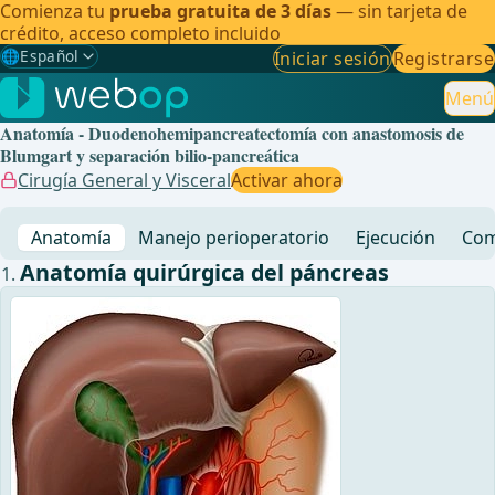
Comienza tu
prueba gratuita de 3 días
— sin tarjeta de
crédito, acceso completo incluido
🌐
Español
Iniciar sesión
Registrarse
Gewählte Sprache: Español
🇩🇪
Alemán
Menú
Anatomía - Duodenohemipancreatectomía con anastomosis de
🇬🇧
Inglés
Blumgart y separación bilio-pancreática
Cirugía General y Visceral
Activar ahora
🇪🇸
Español
✓
Anatomía
Manejo perioperatorio
Ejecución
Com
🇧🇷
Brasileño
Anatomía quirúrgica del páncreas