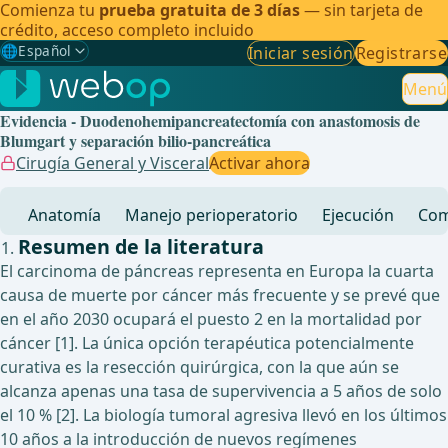
Comienza tu
prueba gratuita de 3 días
— sin tarjeta de
crédito, acceso completo incluido
🌐
Español
Iniciar sesión
Registrarse
Gewählte Sprache: Español
🇩🇪
Alemán
Menú
Evidencia - Duodenohemipancreatectomía con anastomosis de
🇬🇧
Inglés
Blumgart y separación bilio-pancreática
Cirugía General y Visceral
Activar ahora
🇪🇸
Español
✓
Anatomía
Manejo perioperatorio
Ejecución
Com
🇧🇷
Brasileño
Resumen de la literatura
El carcinoma de páncreas representa en Europa la cuarta
causa de muerte por cáncer más frecuente y se prevé que
en el año 2030 ocupará el puesto 2 en la mortalidad por
cáncer [1]. La única opción terapéutica potencialmente
curativa es la resección quirúrgica, con la que aún se
alcanza apenas una tasa de supervivencia a 5 años de solo
el 10 % [2]. La biología tumoral agresiva llevó en los últimos
10 años a la introducción de nuevos regímenes