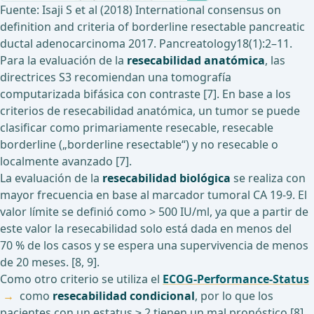
Fuente: Isaji S et al (2018) International consensus on
definition and criteria of borderline resectable pancreatic
ductal adenocarcinoma 2017. Pancreatology18(1):2–11.
Para la evaluación de la
resecabilidad anatómica
, las
directrices S3 recomiendan una tomografía
computarizada bifásica con contraste [7]. En base a los
criterios de resecabilidad anatómica, un tumor se puede
clasificar como primariamente resecable, resecable
borderline („borderline resectable“) y no resecable o
localmente avanzado [7].
La evaluación de la
resecabilidad biológica
se realiza con
mayor frecuencia en base al marcador tumoral CA 19-9. El
valor límite se definió como > 500 IU/ml, ya que a partir de
este valor la resecabilidad solo está dada en menos del
70 % de los casos y se espera una supervivencia de menos
de 20 meses. [8, 9].
Como otro criterio se utiliza el
ECOG-Performance-Status
como
resecabilidad condicional
, por lo que los
pacientes con un estatus ≥ 2 tienen un mal pronóstico [8].