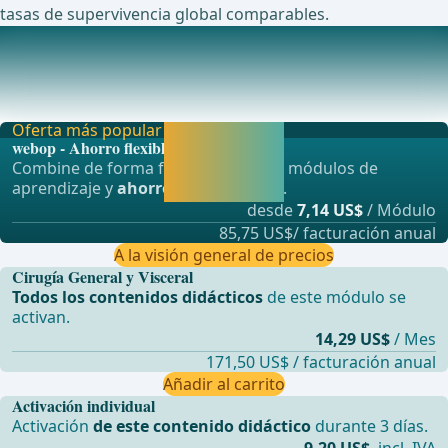
tasas de supervivencia global comparables.
Estudios en curso actualmente sobre este tema
Una comparaci&#xF3;n aleatorizada prospectiva entre la
pancreaticoduodenectom&#xED;a con resecci&#x
Oferta más popular
Activar ahora y
webop - Ahorro flexible
seguir
Combine de forma flexible nuestros módulos de
aprendiendo
aprendizaje y
ahorre hasta un 50%
.
directamente.
desde
7,14 US$
/ Módulo
85,75 US$/ facturación anual
A la visión general de precios
Cirugía General y Visceral
Todos los contenidos didácticos
de este módulo se
activan.
14,29 US$
/ Mes
171,50 US$ / facturación anual
Añadir al carrito
Activación individual
Activación
de este contenido didáctico
durante 3 días.