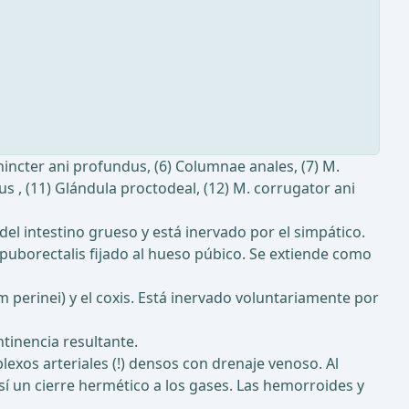
sphincter ani profundus, (6) Columnae anales, (7) M.
nus , (11) Glándula proctodeal, (12) M. corrugator ani
del intestino grueso y está inervado por el simpático.
M. puborectalis fijado al hueso púbico. Se extiende como
m perinei) y el coxis. Está inervado voluntariamente por
ntinencia resultante.
exos arteriales (!) densos con drenaje venoso. Al
sí un cierre hermético a los gases. Las hemorroides y