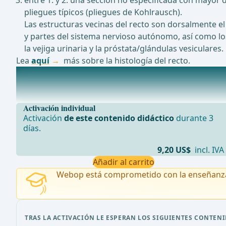
entre 1. y 2. una sección no especificada con mayor 
pliegues típicos (pliegues de Kohlrausch).
Las estructuras vecinas del recto son dorsalmente el hu
y partes del sistema nervioso autónomo, así como lo
la vejiga urinaria y la próstata/glándulas vesiculare
Lea
aquí
más sobre la histología del recto.
Irrigación vascular
El recto recibe irrigación arterial de tres vasos principal
Activación individual
Activación
de este contenido didáctico
durante 3
días.
9,20 US$
incl. IVA
Añadir al carrito
Webop está comprometido con la enseñanz
TRAS LA ACTIVACIÓN LE ESPERAN LOS SIGUIENTES CONTENI