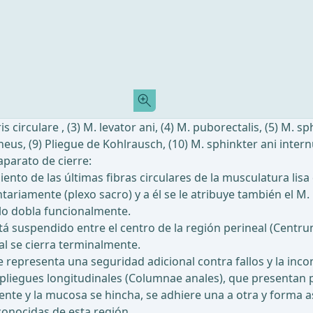
s circulare , (3) M. levator ani, (4) M. puborectalis, (5) M. 
aneus, (9) Pliegue de Kohlrausch, (10) M. sphinkter ani inter
aparato de cierre:
nto de las últimas fibras circulares de la musculatura lisa 
untariamente (plexo sacro) y a él se le atribuye también el 
 lo dobla funcionalmente.
tá suspendido entre el centro de la región perineal (Centru
al se cierra terminalmente.
e representa una seguridad adicional contra fallos y la inco
liegues longitudinales (Columnae anales), que presentan pl
ente y la mucosa se hincha, se adhiere una a otra y forma a
onocidas de esta región.