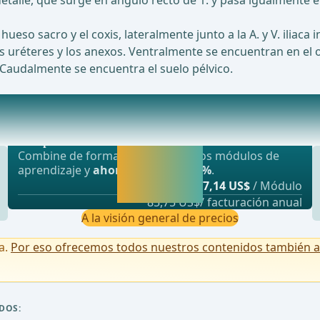
detalle, que surge en ángulo recto de 1. y pasa igualmente 
eso sacro y el coxis, lateralmente junto a la A. y V. iliaca i
s uréteres y los anexos. Ventralmente se encuentran en el 
s. Caudalmente se encuentra el suelo pélvico.
Oferta más popular
es:la A. rectalis superior (de la A. mes
webop - Ahorro flexible
Activar ahora y
Combine de forma flexible nuestros módulos de
seguir
aprendizaje y
ahorre hasta un 50%
.
aprendiendo
desde
7,14 US$
/ Módulo
directamente.
85,75 US$/ facturación anual
A la visión general de precios
a.
Por eso ofrecemos todos nuestros contenidos también a u
DOS: