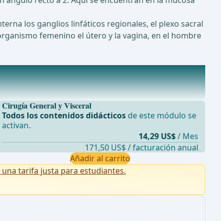
en ángulo recto a 2. Aquí se encuentran en la mucosa
nterna los ganglios linfáticos regionales, el plexo sacral
organismo femenino el útero y la vagina, en el hombre
Cirugía General y Visceral
Todos los contenidos didácticos
de este módulo se
activan.
14,29 US$
/ Mes
171,50 US$ / facturación anual
Añadir al carrito
na tarifa justa para estudiantes.