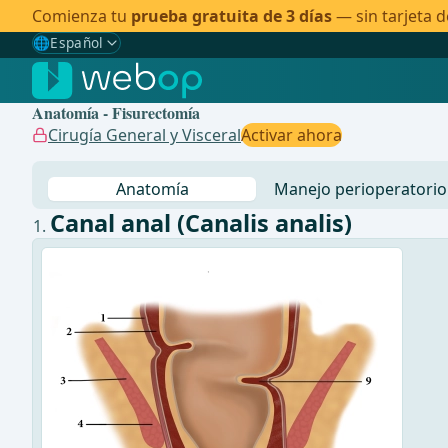
Comienza tu
prueba gratuita de 3 días
— sin tarjeta d
🌐
Español
Gewählte Sprache: Español
🇩🇪
Alemán
Anatomía - Fisurectomía
🇬🇧
Inglés
Cirugía General y Visceral
Activar ahora
🇪🇸
Español
✓
Anatomía
Manejo perioperatorio
🇧🇷
Brasileño
Canal anal (Canalis analis)