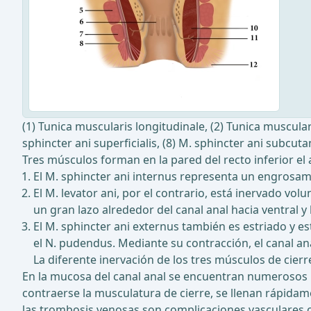
(1) Tunica muscularis longitudinale, (2) Tunica musculari
sphincter ani superficialis, (8) M. sphincter ani subcut
Tres músculos forman en la pared del recto inferior el 
El M. sphincter ani internus representa un engrosamie
El M. levator ani, por el contrario, está inervado vol
un gran lazo alrededor del canal anal hacia ventral y
El M. sphincter ani externus también es estriado y es
el N. pudendus. Mediante su contracción, el canal an
La diferente inervación de los tres músculos de cierr
En la mucosa del canal anal se encuentran numerosos p
contraerse la musculatura de cierre, se llenan rápidam
las trombosis venosas son complicaciones vasculares c