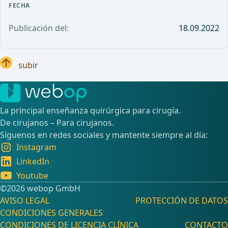
FECHA
Publicación del:
18.09.2022
subir
La principal enseñanza quirúrgica para cirugía.
De cirujanos – Para cirujanos.
Síguenos en redes sociales y mantente siempre al día:
Instagram
LinkedIn
Youtube
©️2026 webop GmbH
AVISO LEGAL
PROTECCIÓN DE DATOS
CONDICIONES GENERALES
CONDICIONES DE LICENCIA CLÍNICA
CONTACTO