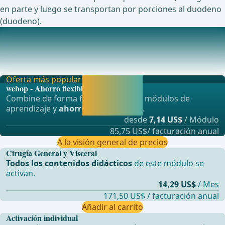
en parte y luego se transportan por porciones al duodeno
(duodeno).
Irrigación arterial, venosa y nerviosa
La irrigación arterial del estómago se realiza a través de
varios vasos sanguíneos, que todos surge
Oferta más popular
Activar ahora y
webop - Ahorro flexible
seguir
Combine de forma flexible nuestros módulos de
aprendiendo
aprendizaje y
ahorre hasta un 50%
.
directamente.
desde
7,14 US$
/ Módulo
85,75 US$/ facturación anual
A la visión general de precios
Cirugía General y Visceral
Todos los contenidos didácticos
de este módulo se
activan.
14,29 US$
/ Mes
171,50 US$ / facturación anual
Añadir al carrito
Activación individual