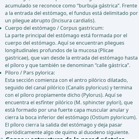
acumulado se reconoce como “burbuja gástrica”. Frente
a la entrada del estómago, el fundus está delimitado por
un pliegue abrupto (Incisura cardialis).
Cuerpo del estómago / Corpus gastricum:
La parte principal del estómago está formada por el
cuerpo del estómago. Aquí se encuentran pliegues
longitudinales profundos de la mucosa (Plicae
gastricae), que van desde la entrada del estómago hasta
el píloro y que también se denominan “calle gástrica”.
Píloro / Pars pylorica:
Esta sección comienza con el antro pilórico dilatado,
seguido del canal pilórico (Canalis pyloricus) y termina
con el píloro propiamente dicho (Pylorus). Aquí se
encuentra el esfínter pilórico (M. sphincter pylori), que
está formado por una fuerte capa muscular anular y
cierra la boca inferior del estómago (Ostium pyloricum).
El píloro cierra la salida del estómago y deja pasar
periódicamente algo de quimo al duodeno siguiente.