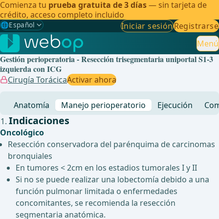
Comienza tu
prueba gratuita de 3 días
— sin tarjeta de
crédito, acceso completo incluido
🌐
Español
Iniciar sesión
Registrarse
Gewählte Sprache: Español
🇩🇪
Alemán
Menú
Gestión perioperatoria - Resección trisegmentaria uniportal S1-3
🇬🇧
Inglés
izquierda con ICG
Cirugía Torácica
Activar ahora
🇪🇸
Español
✓
Anatomía
Manejo perioperatorio
Ejecución
Com
🇧🇷
Brasileño
Indicaciones
Oncológico
Resección conservadora del parénquima de carcinomas
bronquiales
En tumores < 2cm en los estadios tumorales I y II
Si no se puede realizar una lobectomía debido a una
función pulmonar limitada o enfermedades
concomitantes, se recomienda la resección
segmentaria anatómica.