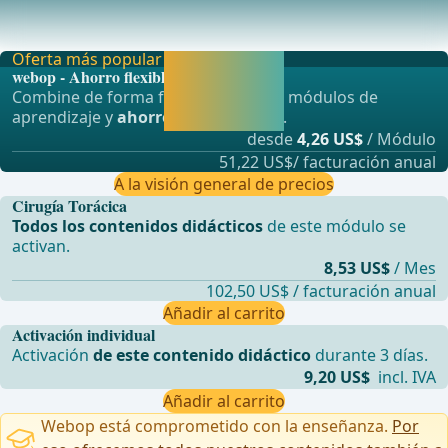
Anestesia por intubación con ventilación unilungar del
lado opuesto. ... - Operaciones de cirugía g
Oferta más popular
Activar ahora y
webop - Ahorro flexible
seguir
Combine de forma flexible nuestros módulos de
aprendiendo
aprendizaje y
ahorre hasta un 50%
.
directamente.
desde
4,26 US$
/ Módulo
51,22 US$/ facturación anual
A la visión general de precios
Cirugía Torácica
Todos los contenidos didácticos
de este módulo se
activan.
8,53 US$
/ Mes
102,50 US$ / facturación anual
Añadir al carrito
Activación individual
Activación
de este contenido didáctico
durante 3 días.
9,20 US$
incl. IVA
Añadir al carrito
Webop está comprometido con la enseñanza.
Por