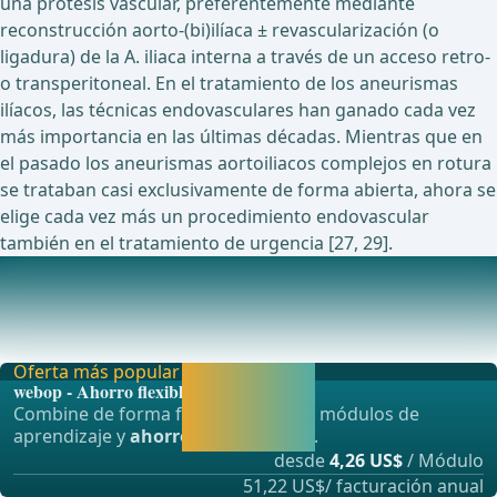
una prótesis vascular, preferentemente mediante
reconstrucción aorto-(bi)ilíaca ± revascularización (o
ligadura) de la A. iliaca interna a través de un acceso retro-
o transperitoneal. En el tratamiento de los aneurismas
ilíacos, las técnicas endovasculares han ganado cada vez
más importancia en las últimas décadas. Mientras que en
el pasado los aneurismas aortoiliacos complejos en rotura
se trataban casi exclusivamente de forma abierta, ahora se
elige cada vez más un procedimiento endovascular
también en el tratamiento de urgencia [27, 29].
Estudios en curso actualmente sobre este tema
Evaluación del endoprótesis GORE® EXCLUDER®
Conformable AAA en el tratamiento de aneurismas aórtico
Oferta más popular
Activar ahora y
webop - Ahorro flexible
seguir
Combine de forma flexible nuestros módulos de
aprendiendo
aprendizaje y
ahorre hasta un 50%
.
directamente.
desde
4,26 US$
/ Módulo
51,22 US$/ facturación anual