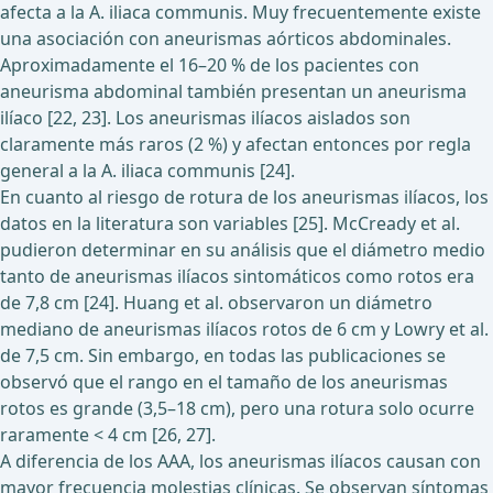
afecta a la A. iliaca communis. Muy frecuentemente existe
una asociación con aneurismas aórticos abdominales.
Aproximadamente el 16–20 % de los pacientes con
aneurisma abdominal también presentan un aneurisma
ilíaco [22, 23]. Los aneurismas ilíacos aislados son
claramente más raros (2 %) y afectan entonces por regla
general a la A. iliaca communis [24].
En cuanto al riesgo de rotura de los aneurismas ilíacos, los
datos en la literatura son variables [25]. McCready et al.
pudieron determinar en su análisis que el diámetro medio
tanto de aneurismas ilíacos sintomáticos como rotos era
de 7,8 cm [24]. Huang et al. observaron un diámetro
mediano de aneurismas ilíacos rotos de 6 cm y Lowry et al.
de 7,5 cm. Sin embargo, en todas las publicaciones se
observó que el rango en el tamaño de los aneurismas
rotos es grande (3,5–18 cm), pero una rotura solo ocurre
raramente < 4 cm [26, 27].
A diferencia de los AAA, los aneurismas ilíacos causan con
mayor frecuencia molestias clínicas. Se observan síntomas