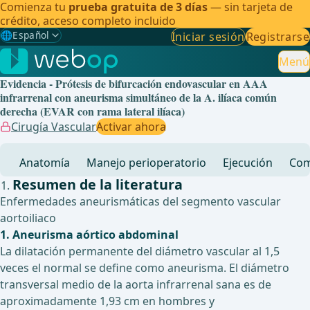
Comienza tu
prueba gratuita de 3 días
— sin tarjeta de
crédito, acceso completo incluido
🌐
Español
Iniciar sesión
Registrarse
Gewählte Sprache: Español
🇩🇪
Alemán
Menú
Evidencia - Prótesis de bifurcación endovascular en AAA
🇬🇧
Inglés
infrarrenal con aneurisma simultáneo de la A. ilíaca común
derecha (EVAR con rama lateral ilíaca)
🇪🇸
Español
✓
Cirugía Vascular
Activar ahora
🇧🇷
Brasileño
Anatomía
Manejo perioperatorio
Ejecución
Com
Resumen de la literatura
Enfermedades aneurismáticas del segmento vascular
aortoiliaco
1. Aneurisma aórtico abdominal
La dilatación permanente del diámetro vascular al 1,5
veces el normal se define como aneurisma. El diámetro
transversal medio de la aorta infrarrenal sana es de
aproximadamente 1,93 cm en hombres y