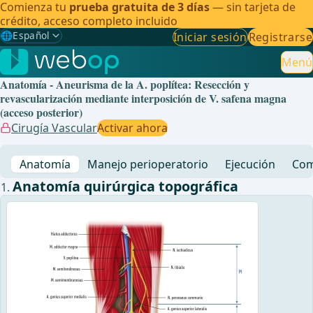
Comienza tu
prueba gratuita de 3 días
— sin tarjeta de
crédito, acceso completo incluido
🌐
Español
Iniciar sesión
Registrarse
Gewählte Sprache: Español
🇩🇪
Alemán
Menú
Anatomía - Aneurisma de la A. poplítea: Resección y
🇬🇧
Inglés
revascularización mediante interposición de V. safena magna
(acceso posterior)
🇪🇸
Español
✓
Cirugía Vascular
Activar ahora
🇧🇷
Brasileño
Anatomía
Manejo perioperatorio
Ejecución
Com
Anatomía quirúrgica topográfica