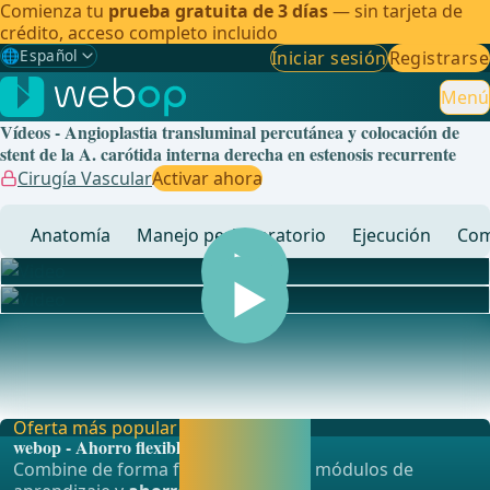
Comienza tu
prueba gratuita de 3 días
— sin tarjeta de
crédito, acceso completo incluido
🌐
Español
Iniciar sesión
Registrarse
Gewählte Sprache: Español
🇩🇪
Alemán
Menú
Vídeos - Angioplastia transluminal percutánea y colocación de
🇬🇧
Inglés
stent de la A. carótida interna derecha en estenosis recurrente
Cirugía Vascular
Activar ahora
🇪🇸
Español
✓
Anatomía
Manejo perioperatorio
Ejecución
Com
🇧🇷
Brasileño
... - Operaciones de cirugía general, visceral y de
trasplantes, cirugía vascular y cirugía torácica
Oferta más popular
Activar ahora y
webop - Ahorro flexible
seguir
Combine de forma flexible nuestros módulos de
aprendiendo