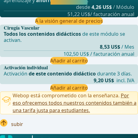
aprendizaje y
ahorre hasta un 50%
.
directamente.
desde
4,26 US$
/ Módulo
51,22 US$/ facturación anual
A la visión general de precios
Cirugía Vascular
Todos los contenidos didácticos
de este módulo se
activan.
8,53 US$
/ Mes
102,50 US$ / facturación anual
Añadir al carrito
Activación individual
Activación
de este contenido didáctico
durante 3 días.
9,20 US$
incl. IVA
Añadir al carrito
Webop está comprometido con la enseñanza.
Por
eso ofrecemos todos nuestros contenidos también a
una tarifa justa para estudiantes.
subir