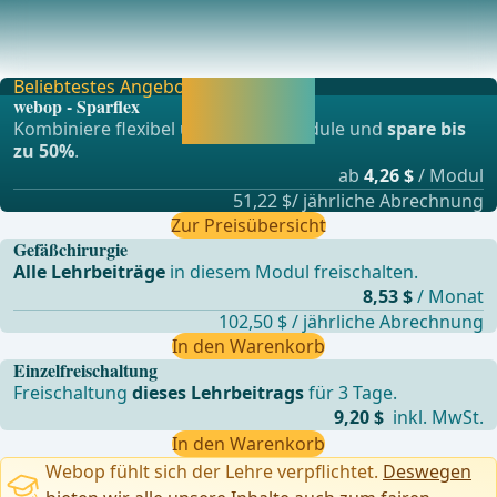
Der Terumo®-Draht wird zunächst in den Truncus
brachiocephalicus und in die A. carotis communis ein
Beliebtestes Angebot
Jetzt freischalten
webop - Sparflex
und direkt weiter
Kombiniere flexibel unsere Lernmodule und
spare bis
lernen.
zu 50%
.
ab
4,26 $
/ Modul
51,22 $/ jährliche Abrechnung
Zur Preisübersicht
Gefäßchirurgie
Alle Lehrbeiträge
in diesem Modul freischalten.
8,53 $
/ Monat
102,50 $ / jährliche Abrechnung
In den Warenkorb
Einzelfreischaltung
Freischaltung
dieses Lehrbeitrags
für 3 Tage.
9,20 $
inkl. MwSt.
In den Warenkorb
Webop fühlt sich der Lehre verpflichtet.
Deswegen