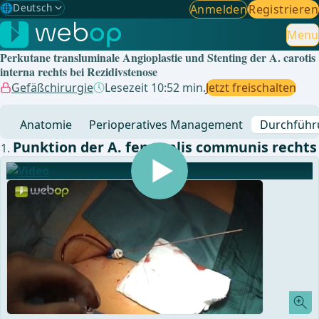
🌐
Deutsch
Anmelden
Registrieren
Gewählte Sprache: Deutsch
🇩🇪
Deutsch
Menu
✓
Perkutane transluminale Angioplastie und Stenting der A. carotis
🇬🇧
English
interna rechts bei Rezidivstenose
Gefäßchirurgie
Lesezeit 10:52 min.
Jetzt freischalten
🇪🇸
Spanisch
Anatomie
Perioperatives Management
Durchführ
🇧🇷
Brasilianisch
Punktion der A. femoralis communis rechts